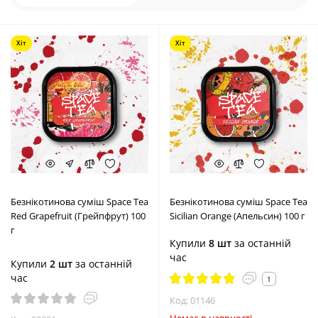
Хіт
Хіт
Безнікотинова суміш Space Tea
Безнікотинова суміш Space Tea
Red Grapefruit (Грейпфрут) 100
Sicilian Orange (Апельсин) 100 г
г
Купили
8 шт
за останній
час
Купили
2 шт
за останній
час
1
Код: 01146