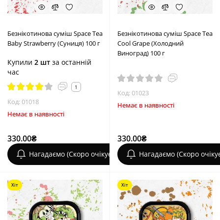
Безнікотинова суміш Space Tea
Безнікотинова суміш Space Tea
Baby Strawberry (Суниця) 100 г
Cool Grape (Холодний
Виноград) 100 г
Купили
2 шт
за останній
час
1
Код: 01023
Код: 01018
Немає в наявності
Немає в наявності
330.00₴
330.00₴
Нагадаємо (Скоро очікується)
Нагадаємо (Скоро очіку
Хіт
Хіт