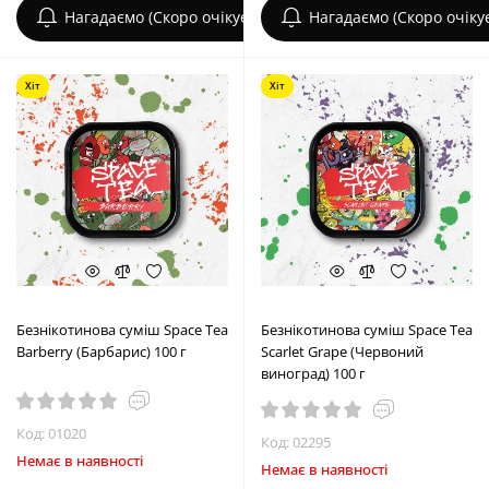
Нагадаємо (Скоро очікується)
Нагадаємо (Скоро очіку
Хіт
Хіт
Безнікотинова суміш Space Tea
Безнікотинова суміш Space Tea
Barberry (Барбарис) 100 г
Scarlet Grape (Червоний
виноград) 100 г
Код: 01020
Код: 02295
Немає в наявності
Немає в наявності