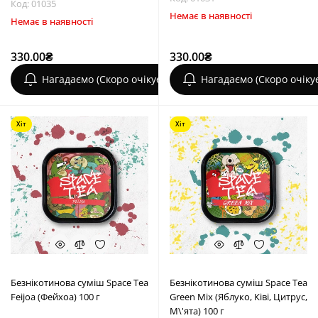
Код: 01035
Немає в наявності
Немає в наявності
330.00₴
330.00₴
Нагадаємо (Скоро очікується)
Нагадаємо (Скоро очіку
Хіт
Хіт
Безнікотинова суміш Space Tea
Безнікотинова суміш Space Tea
Feijoa (Фейхоа) 100 г
Green Mix (Яблуко, Ківі, Цитрус,
М\'ята) 100 г