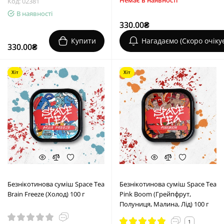
Немає в наявності
Код: 02381
В наявності
330.00₴
Купити
Нагадаємо (Скоро очіку
330.00₴
Хіт
Хіт
Безнікотинова суміш Space Tea
Безнікотинова суміш Space Tea
Brain Freeze (Холод) 100 г
Pink Boom (Грейпфрут,
Полуниця, Малина, Лід) 100 г
1