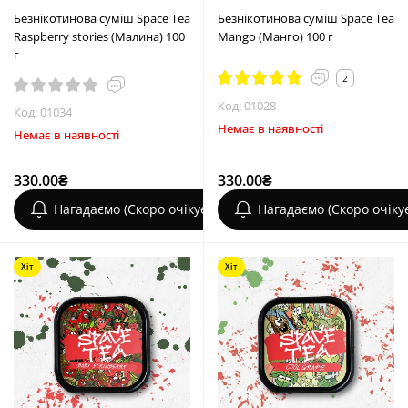
Безнікотинова суміш Space Tea
Безнікотинова суміш Space Tea
Raspberry stories (Малина) 100
Mango (Манго) 100 г
г
2
Код: 01028
Код: 01034
Немає в наявності
Немає в наявності
330.00₴
330.00₴
Нагадаємо (Скоро очікується)
Нагадаємо (Скоро очіку
Хіт
Хіт