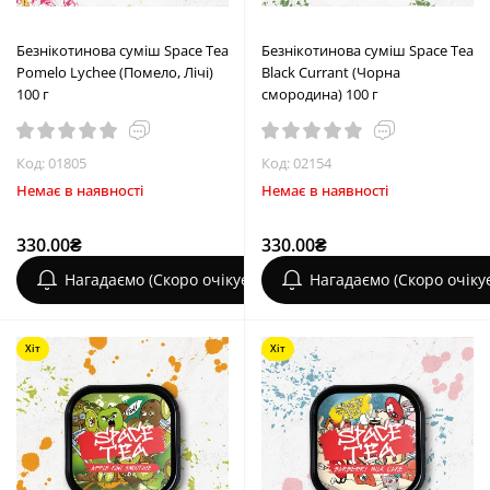
Безнікотинова суміш Space Tea
Безнікотинова суміш Space Tea
Pomelo Lychee (Помело, Лічі)
Black Currant (Чорна
100 г
смородина) 100 г
Код: 01805
Код: 02154
Немає в наявності
Немає в наявності
330.00₴
330.00₴
Нагадаємо (Скоро очікується)
Нагадаємо (Скоро очіку
Хіт
Хіт