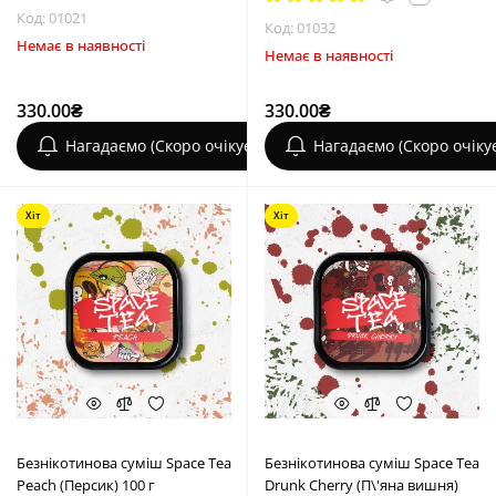
Код: 01021
Код: 01032
Немає в наявності
Немає в наявності
330.00₴
330.00₴
Нагадаємо (Скоро очікується)
Нагадаємо (Скоро очіку
Хіт
Хіт
Безнікотинова суміш Space Tea
Безнікотинова суміш Space Tea
Peach (Персик) 100 г
Drunk Cherry (П\'яна вишня)