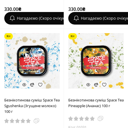
330.00₴
330.00₴
Нагадаємо (Скоро очікується)
Нагадаємо (Скоро очіку
Хіт
Хіт
Безнікотинова суміш Space Tea
Безнікотинова суміш Space Tea
Sgushenka (Згущене молоко)
Pineapple (Ананас) 100 г
100 г
Код: 01031