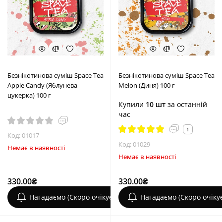
Безнікотинова суміш Space Tea
Безнікотинова суміш Space Tea
Apple Candy (Яблунева
Melon (Диня) 100 г
цукерка) 100 г
Купили
10 шт
за останній
час
1
Код: 01017
Код: 01029
Немає в наявності
Немає в наявності
330.00₴
330.00₴
Нагадаємо (Скоро очікується)
Нагадаємо (Скоро очіку