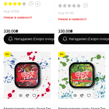
1
Код: 01026
Код: 01145
Немає в наявності
Немає в наявності
330.00₴
330.00₴
Нагадаємо (Скоро очікується)
Нагадаємо (Скоро очіку
Хіт
Хіт
Безнікотинова суміш Space Tea
Безнікотинова суміш Space Tea