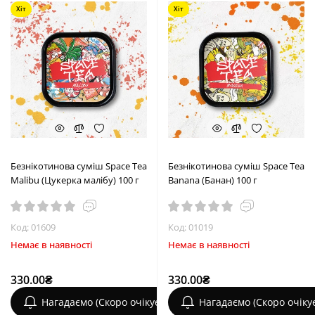
Хіт
Хіт
Безнікотинова суміш Space Tea
Безнікотинова суміш Space Tea
Malibu (Цукерка малібу) 100 г
Banana (Банан) 100 г
Код: 01609
Код: 01019
Немає в наявності
Немає в наявності
330.00₴
330.00₴
Нагадаємо (Скоро очікується)
Нагадаємо (Скоро очіку