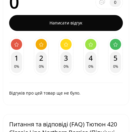
0
0
Написати відгук
1
2
3
4
5
0%
0%
0%
0%
0%
Відгуків про цей товар ще не було.
Питання та відповіді (FAQ) Тютюн 420