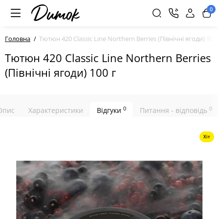
0
Головна
Тютюн 420 Classic Line Northern Berries (Північні ягоди) 100 
Тютюн 420 Classic Line Northern Berries
(Північні ягоди) 100 г
0
0
Опис
Характеристики
Відгуки
Питання - відповідь
Хіт