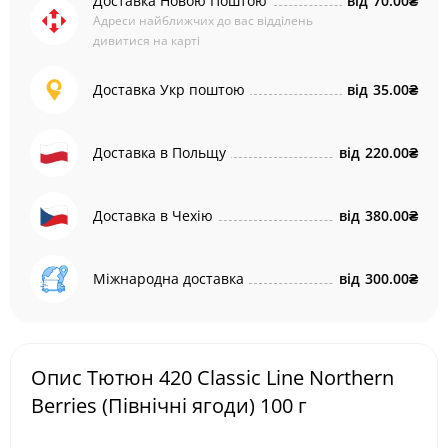
Доставка Новою Поштою
від
70.00₴
Адреси найближчих до вас відділень
дивитися на карті
Доставка Укр поштою
від
35.00₴
Доставка в Польщу
від
220.00₴
Доставка в Чехію
від
380.00₴
Міжнародна доставка
від
300.00₴
Опис Тютюн 420 Classic Line Northern
Berries (Північні ягоди) 100 г