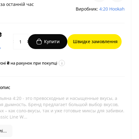
за останній час
Виробник:
4:20 Hookah
₴
Купити
Швидке замовлення
?
сні ₴
на рахунок при покупці
i
 опис
льяна 4:20 - это превосходные и насыщенные вкусы, а
ая дымность. Бренд предлагает большой выбор вкусов,
х – как соло-вкусы, так и уже готовые миксы для забивки.
ssic Line W...
і...