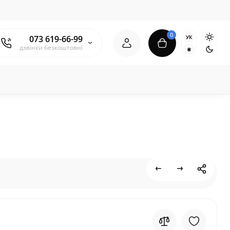
0
УК
073 619-66-99
дзвінки безкоштовні
₴