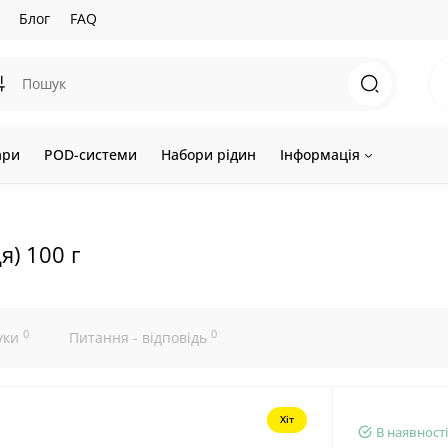
Блог
FAQ
ари
POD-системи
Набори рідин
Інформація
я) 100 г
0
0
уки
Питання - відповідь
Хіт
В наявності