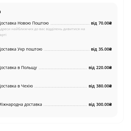
а
Доставка Новою Поштою
від
70.00₴
дреси найближчих до вас відділень дивитися на
арті
Доставка Укр поштою
від
35.00₴
Доставка в Польщу
від
220.00₴
Доставка в Чехію
від
380.00₴
Міжнародна доставка
від
300.00₴