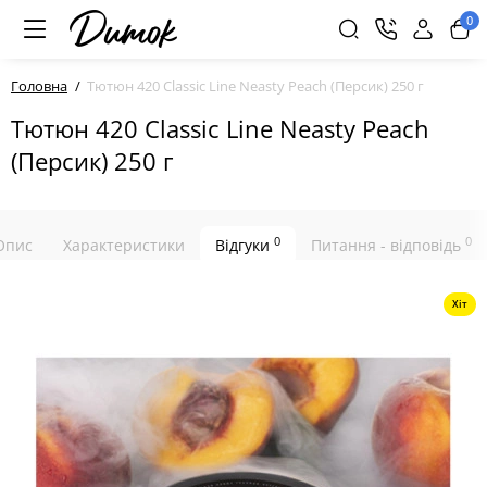
0
Головна
Тютюн 420 Classic Line Neasty Peach (Персик) 250 г
Тютюн 420 Classic Line Neasty Peach
(Персик) 250 г
0
0
Опис
Характеристики
Відгуки
Питання - відповідь
Хіт