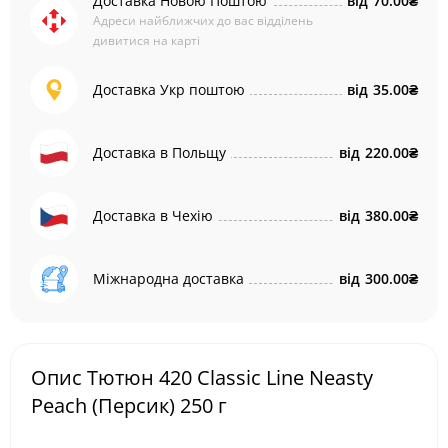
Доставка Новою Поштою
від
70.00₴
Адреси найближчих до вас відділень
дивитися на карті
Доставка Укр поштою
від
35.00₴
Доставка в Польщу
від
220.00₴
Доставка в Чехію
від
380.00₴
Міжнародна доставка
від
300.00₴
Опис Тютюн 420 Classic Line Neasty
Peach (Персик) 250 г