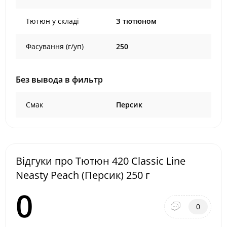
Тютюн у складі
З тютюном
Фасування (г/уп)
250
Без вывода в фильтр
Смак
Персик
Відгуки про Тютюн 420 Classic Line
Neasty Peach (Персик) 250 г
0
0