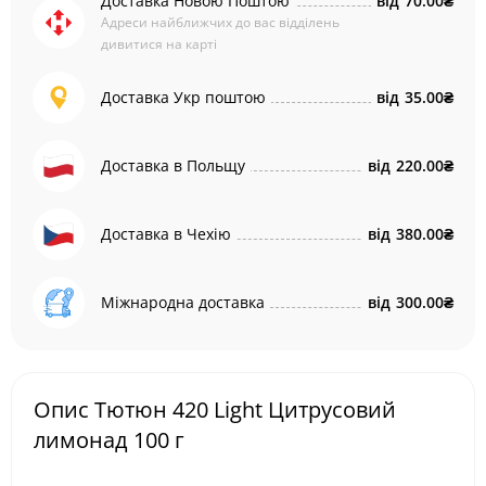
Доставка Новою Поштою
від
70.00₴
Адреси найближчих до вас відділень
дивитися на карті
Доставка Укр поштою
від
35.00₴
Доставка в Польщу
від
220.00₴
Доставка в Чехію
від
380.00₴
Міжнародна доставка
від
300.00₴
Опис Тютюн 420 Light Цитрусовий
лимонад 100 г