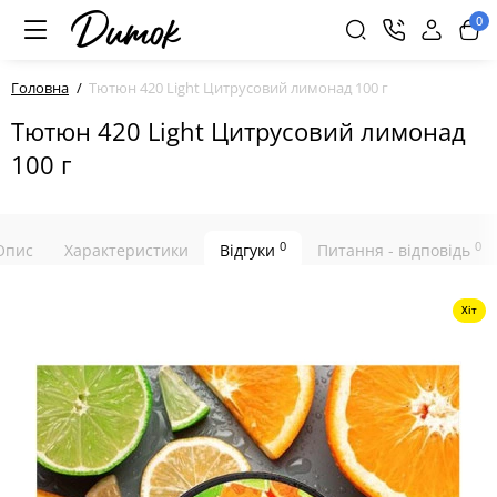
0
Головна
Тютюн 420 Light Цитрусовий лимонад 100 г
Тютюн 420 Light Цитрусовий лимонад
100 г
0
0
Опис
Характеристики
Відгуки
Питання - відповідь
Хіт