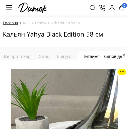
0
Головна
Кальян Yahya Black Edition 58 см
Кальян Yahya Black Edition 58 см
0
0
Все про товар
Опис
Відгуки
Питання - відповідь
Хіт