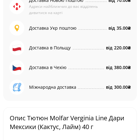
Доставка Новою Поштою
від
70.00₴
Адреси найближчих до вас відділень
дивитися на карті
Доставка Укр поштою
від
35.00₴
Доставка в Польщу
від
220.00₴
Доставка в Чехію
від
380.00₴
Міжнародна доставка
від
300.00₴
Опис Тютюн Molfar Verginia Line Дари
Мексики (Кактус, Лайм) 40 г