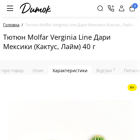
0
Головна
Тютюн Molfar Verginia Line Дари Мексики (Кактус, Лайм) 40
Тютюн Molfar Verginia Line Дари
Мексики (Кактус, Лайм) 40 г
0
е про товар
Опис
Характеристики
Відгуки
Питанн
Хіт