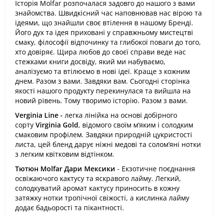
Історія Molfar розпочалася задовго до нашого з вами
знайомства. Швидкісний час наповнював нас вірою та
ідеями, що знайшли своє втілення в нашому Бренді.
Його дух та ідея приховані у справжньому мистецтві
смаку, філософії відпочинку та глибокої поваги до того,
хто довіряє. Щира любов до своєї справи веде нас
стежками книги досвіду, який ми набуваємо,
аналізуємо та втілюємо в нові ідеї. Краще з кожним
днем. Разом з вами. Завдяки вам. Сьогодні сторінка
якості нашого продукту перекинулася та вийшла на
новий рівень. Тому творимо історію. Разом з вами.
Verginia Line -
легка лінійка на основі добірного
сорту
Virginia Gold
, відомого своїм м’яким і солодким
смаковим профілем. Завдяки природній цукристості
листа, цей бленд дарує ніжні медові та солом’яні нотки
з легким квітковим відтінком.
Тютюн Molfar Дари Мексики
- Екзотичне поєднання
освіжаючого кактусу та яскравого лайму. Легкий,
солодкуватий аромат кактусу приносить в кожну
затяжку нотки тропічної свіжості, а кислинка лайму
додає бадьорості та пікантності.