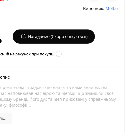
Виробник:
Molfar
Нагадаємо (Скоро очікується)
₴
сні ₴
на рахунок при покупці
i
 опис
ar розпочалася задовго до нашого з вами знайомства.
час наповнював нас вірою та ідеями, що знайшли своє
ашому Бренді. Його дух та ідея приховані у справжньому
ку, філософії...
і...