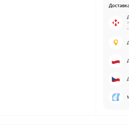
Доставк
А
к