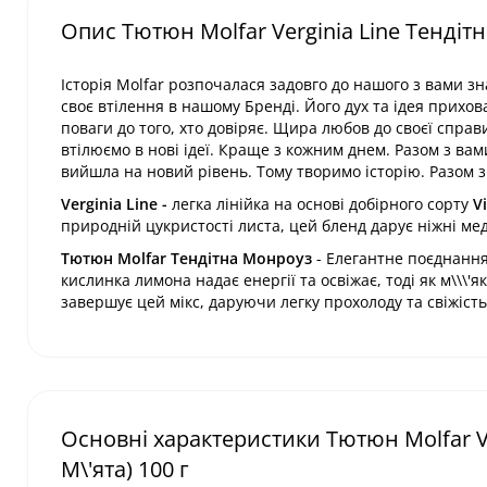
Опис Тютюн Molfar Verginia Line Тендітн
Історія Molfar розпочалася задовго до нашого з вами 
своє втілення в нашому Бренді. Його дух та ідея прихов
поваги до того, хто довіряє. Щира любов до своєї справ
втілюємо в нові ідеї. Краще з кожним днем. Разом з вам
вийшла на новий рівень. Тому творимо історію. Разом з
Verginia Line -
легка лінійка на основі добірного сорту
V
природній цукристості листа, цей бленд дарує ніжні мед
Тютюн Molfar Тендітна Монроуз
- Елегантне поєднання
кислинка лимона надає енергії та освіжає, тоді як м\\\'я
завершує цей мікс, даруючи легку прохолоду та свіжість
Основні характеристики Тютюн Molfar V
М\'ята) 100 г