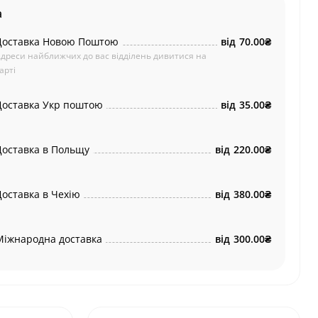
а
Доставка Новою Поштою
від
70.00₴
дреси найближчих до вас відділень дивитися на
арті
Доставка Укр поштою
від
35.00₴
Доставка в Польщу
від
220.00₴
Доставка в Чехію
від
380.00₴
Міжнародна доставка
від
300.00₴