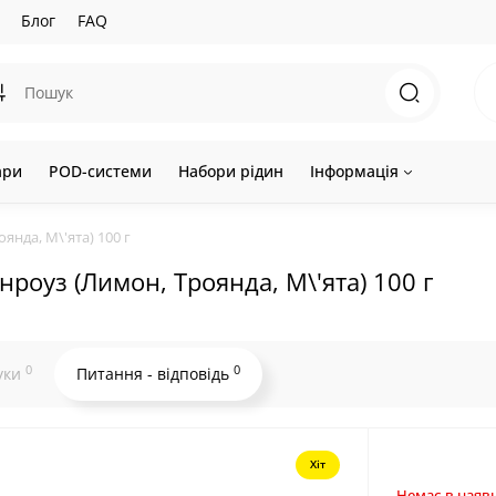
Блог
FAQ
ари
POD-системи
Набори рідин
Інформація
янда, М\'ята) 100 г
нроуз (Лимон, Троянда, М\'ята) 100 г
0
0
уки
Питання - відповідь
Хіт
Немає в наявн