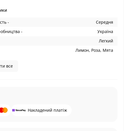
ики
сть -
Середня
робництва -
Україна
Легкий
Лимон, Роза, Мята
ти все
Накладений платіж