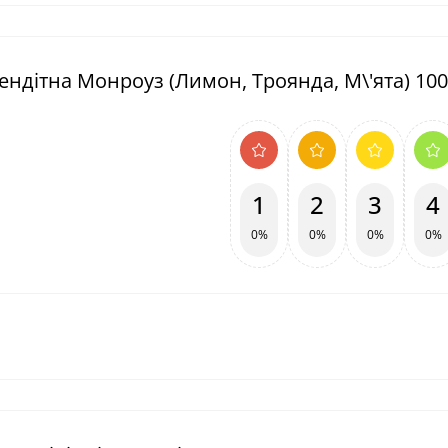
Тендітна Монроуз (Лимон, Троянда, М\'ята) 100
1
2
3
4
0%
0%
0%
0%