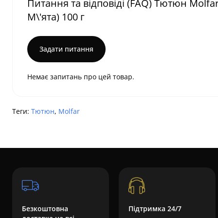
Питання та відповіді (FAQ) Тютюн Molfar
М\'ята) 100 г
Задати питання
Немає запитань про цей товар.
Теги:
Тютюн
,
Molfar
Безкоштовна
Підтримка 24/7