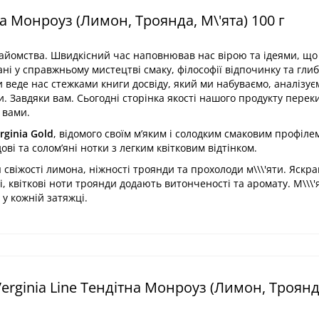
а Монроуз (Лимон, Троянда, М\'ята) 100 г
знайомства. Швидкісний час наповнював нас вірою та ідеями, щ
ані у справжньому мистецтві смаку, філософії відпочинку та глиб
и веде нас стежками книги досвіду, який ми набуваємо, аналізує
и. Завдяки вам. Сьогодні сторінка якості нашого продукту перек
 вами.
irginia Gold
, відомого своїм м’яким і солодким смаковим профіле
ові та солом’яні нотки з легким квітковим відтінком.
 свіжості лимона, ніжності троянди та прохолоди м\\\'яти. Яскра
кі, квіткові ноти троянди додають витонченості та аромату. М\\\'
 у кожній затяжці.
erginia Line Тендітна Монроуз (Лимон, Троянд