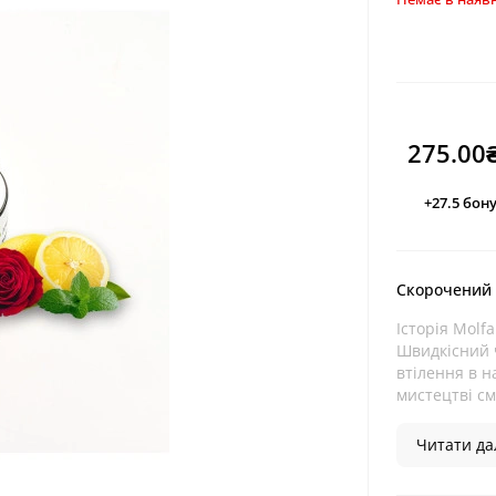
275.00
+27.5
бону
Скорочений
Історія Molf
Швидкісний 
втілення в н
мистецтві сма
Читати дал