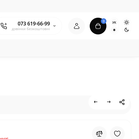
0
УК
073 619-66-99
дзвінки безкоштовні
₴
ості