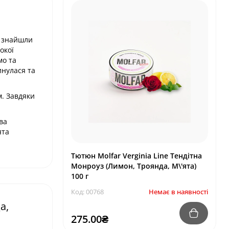
о знайшли
окої
мо та
инулася та
м. Завдяки
ва
ята
Тютюн Molfar Verginia Line Тендітна
Монроуз (Лимон, Троянда, М\'ята)
100 г
Код: 00768
Немає в наявності
а,
275.00₴