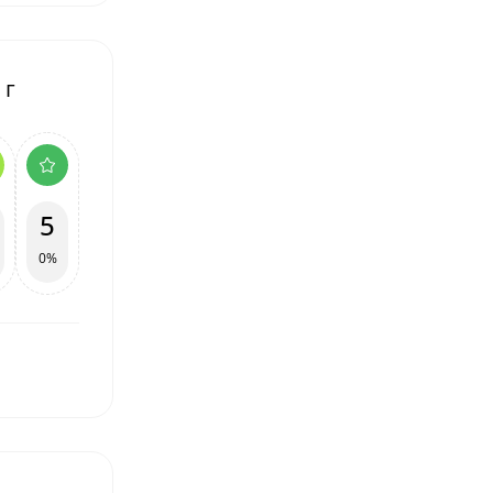
 г
5
0%