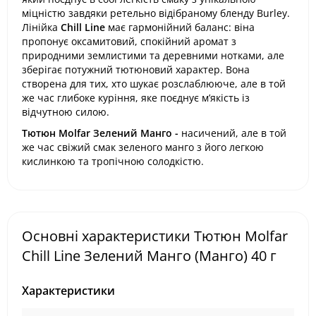
міцністю завдяки ретельно відібраному бленду Burley.
Лінійка
Chill Line
має гармонійний баланс: віна
пропонує оксамитовий, спокійний аромат з
природними землистими та деревними нотками, але
зберігає потужний тютюновий характер. Вона
створена для тих, хто шукає розслаблююче, але в той
же час глибоке куріння, яке поєднує м’якість із
відчутною силою.
Тютюн Molfar Зелений Манго -
насичений, але в той
же час свіжий смак зеленого манго з його легкою
кислинкою та тропічною солодкістю.
Основні характеристики Тютюн Molfar
Chill Line Зелений Манго (Манго) 40 г
Характеристики