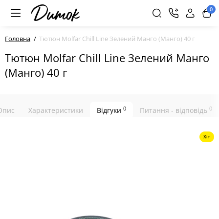
0
Головна
Тютюн Molfar Chill Line Зелений Манго (Манго) 40 г
Тютюн Molfar Chill Line Зелений Манго
(Манго) 40 г
0
0
Опис
Характеристики
Відгуки
Питання - відповідь
Хіт