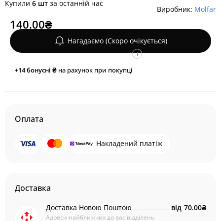
Купили
6 шт
за останній час
Виробник:
Molfar
140.00₴
Нагадаємо (Скоро очікується)
i
+14
бонусні ₴
на рахунок при покупці
Оплата
Накладений платіж
Доставка
Доставка Новою Поштою
від
70.00₴
Адреси найближчих до вас відділень