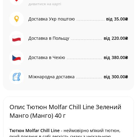
дивитися на карті
Доставка Укр поштою
від
35.00₴
Доставка в Польщу
від
220.00₴
Доставка в Чехію
від
380.00₴
Міжнародна доставка
від
300.00₴
Опис Тютюн Molfar Chill Line Зелений
Манго (Манго) 40 г
Тютюн Molfar Chill Line
- неймовірно м’який тютюн,
який поєднує в собі легкість смаку з унікальною