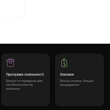
Програма лояльності
Знижки
Бонуси та подарунки для
Більше знижок, більше
постійних клієнтів
заощаджень!
магазину