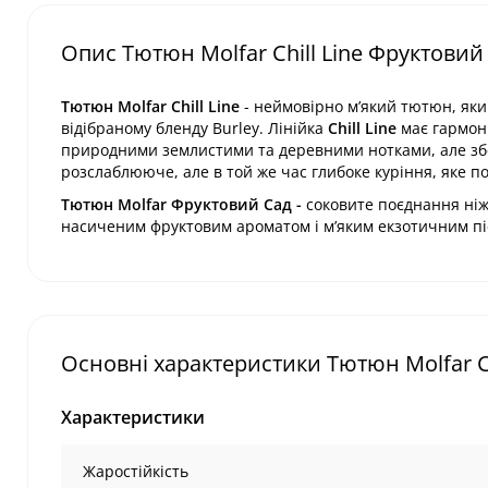
Опис Тютюн Molfar Chill Line Фруктовий 
Тютюн Molfar Chill Line
- неймовірно м’який тютюн, який
відібраному бленду Burley. Лінійка
Chill Line
має гармоні
природними землистими та деревними нотками, але збе
розслаблююче, але в той же час глибоке куріння, яке по
Тютюн Molfar Фруктовий Сад -
соковите поєднання ніжн
насиченим фруктовим ароматом і м’яким екзотичним пі
Основні характеристики Тютюн Molfar Ch
Характеристики
Жаростійкість