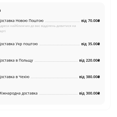
а
Доставка Новою Поштою
від
70.00₴
дреси найближчих до вас відділень дивитися на
арті
Доставка Укр поштою
від
35.00₴
Доставка в Польщу
від
220.00₴
Доставка в Чехію
від
380.00₴
Міжнародна доставка
від
300.00₴