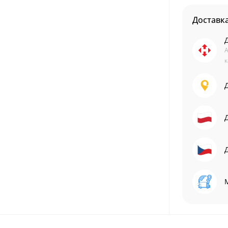
Доставк
А
к