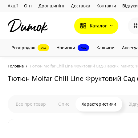
Акції
Опт
Дропшипінг
Доставка
Контакти
Відгуки
Каталог
Розпродаж
Новинки
Кальяни
Аксесу
SALE
NEW
Головна
Тютюн Molfar Chill Line Фруктовий Сад (Персик, Манго) 1
Тютюн Molfar Chill Line Фруктовий Сад 
Все про товар
Опис
Характеристики
Відг