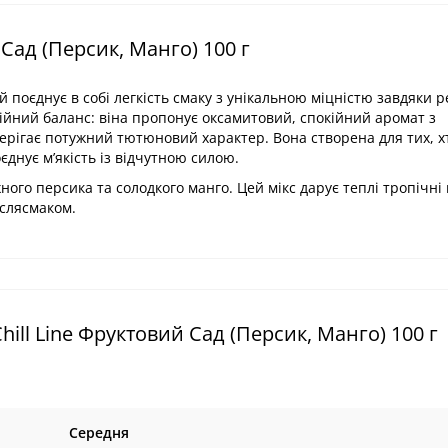
Сад (Персик, Манго) 100 г
 поєднує в собі легкість смаку з унікальною міцністю завдяки 
йний баланс: віна пропонує оксамитовий, спокійний аромат з
рігає потужний тютюновий характер. Вона створена для тих, х
єднує м’якість із відчутною силою.
ого персика та солодкого манго. Цей мікс дарує теплі тропічні в
слясмаком.
ill Line Фруктовий Сад (Персик, Манго) 100 г
Середня