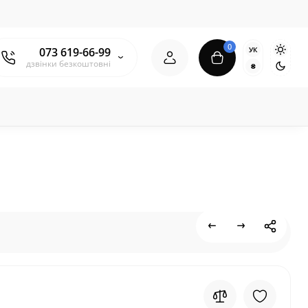
0
УК
073 619-66-99
дзвінки безкоштовні
₴