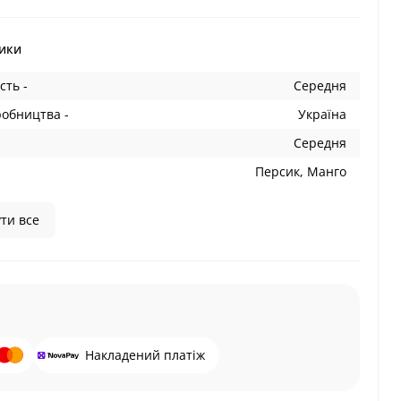
ики
сть -
Середня
робництва -
Україна
Середня
Персик, Манго
ти все
Накладений платіж