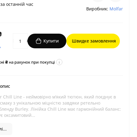
за останній час
Виробник:
Molfar
₴
Купити
Швидке замовлення
?
ні ₴
на рахунок при покупці
i
 опис
 Chill Line - неймовірно м’який тютюн, який поєднує в
ь смаку з унікальною міцністю завдяки ретельно
бленду Burley. Лінійка Chill Line має гармонійний баланс:
є оксамитовий...
і...