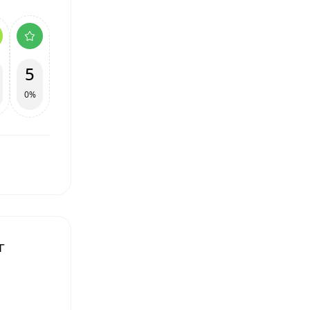
5
0%
г