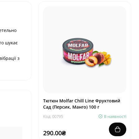
ретельно
то шукає
ібрації з
Тютюн Molfar Chill Line Фруктовий
Сад (Персик, Манго) 100 г
Код: 00795
В наявності
290.00₴