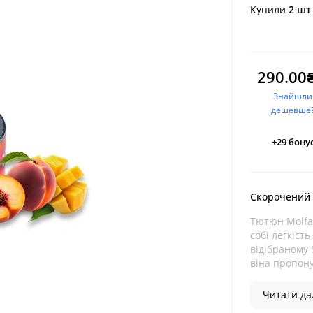
Купили
2 шт
290.00
Знайшли
дешевше
+29
бонус
Скорочений
Тютюн Molfar
собі легкіст
відібраному 
віна пропону
Читати дал