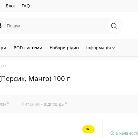
Блог
FAQ
ари
POD-системи
Набори рідин
Інформація
00 г
(Персик, Манго) 100 г
0
0
уки
Питання - відповідь
Хіт
В наявності