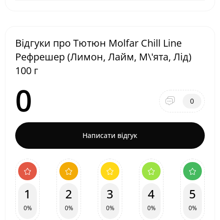
Відгуки про Тютюн Molfar Chill Line
Рефрешер (Лимон, Лайм, М\'ята, Лід)
100 г
0
0
Написати відгук
1
2
3
4
5
0%
0%
0%
0%
0%