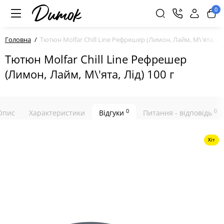
0
Головна
Тютюн Molfar Chill Line Рефрешер (Лимон, Лайм, М\'ята, Лід
Тютюн Molfar Chill Line Рефрешер
(Лимон, Лайм, М\'ята, Лід) 100 г
0
0
Опис
Характеристики
Відгуки
Питання - відповідь
Хіт