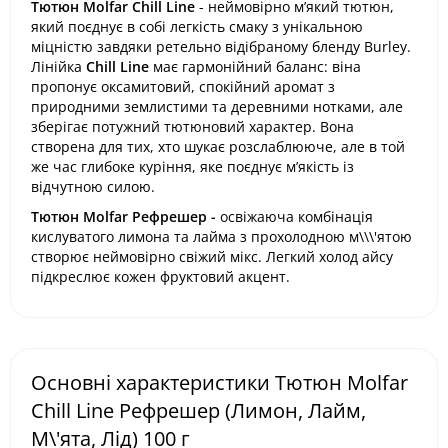
Тютюн Molfar Chill Line
- неймовірно м’який тютюн,
який поєднує в собі легкість смаку з унікальною
міцністю завдяки ретельно відібраному бленду Burley.
Лінійка
Chill Line
має гармонійний баланс: віна
пропонує оксамитовий, спокійний аромат з
природними землистими та деревними нотками, але
зберігає потужний тютюновий характер. Вона
створена для тих, хто шукає розслаблююче, але в той
же час глибоке куріння, яке поєднує м’якість із
відчутною силою.
Тютюн Molfar Рефрешер -
освіжаюча комбінація
кислуватого лимона та лайма з прохолодною м\\\'ятою
створює неймовірно свіжий мікс. Легкий холод айсу
підкреслює кожен фруктовий акцент.
Основні характеристики Тютюн Molfar
Chill Line Рефрешер (Лимон, Лайм,
М\'ята, Лід) 100 г