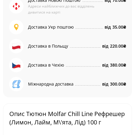
Доставка Новою Поштою
від
70.00₴
Адреси найближчих до вас відділень
дивитися на карті
Доставка Укр поштою
від
35.00₴
Доставка в Польщу
від
220.00₴
Доставка в Чехію
від
380.00₴
Міжнародна доставка
від
300.00₴
Опис Тютюн Molfar Chill Line Рефрешер
(Лимон, Лайм, М\'ята, Лід) 100 г