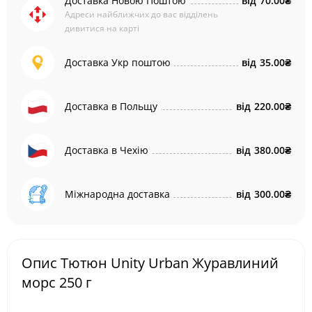
Доставка Новою Поштою
від
70.00₴
Адреси найближчих до вас відділень
дивитися на карті
Доставка Укр поштою
від
35.00₴
Доставка в Польщу
від
220.00₴
Доставка в Чехію
від
380.00₴
Міжнародна доставка
від
300.00₴
Опис Тютюн Unity Urban Журавлиний
морс 250 г