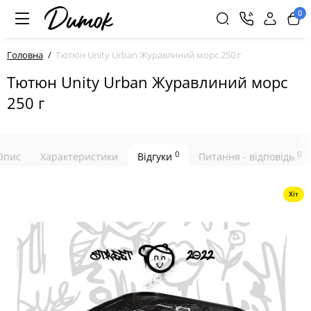
0
Головна
Тютюн Unity Urban Журавлиний морс 250 г
Тютюн Unity Urban Журавлиний морс
250 г
0
0
Опис
Характеристики
Відгуки
Питання - відповідь
Хіт