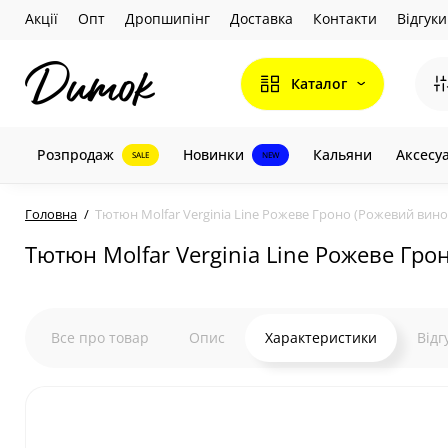
Акції
Опт
Дропшипінг
Доставка
Контакти
Відгуки
Каталог
Розпродаж
Новинки
Кальяни
Аксесу
SALE
NEW
Головна
Тютюн Molfar Verginia Line Рожеве Гроно (Рожевий виног
Тютюн Molfar Verginia Line Рожеве Гро
Все про товар
Опис
Характеристики
Відг