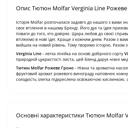
Опис Тютюн Molfar Verginia Line Рожеве
Історія Molfar розпочалася задовго до нашого з вами 
своє втілення в нашому Бренді. Його дух та ідея прихов
поваги до того, хто довіряє. Щира любов до своєї справ
втілюємо в нові ідеї. Краще з кожним днем. Разом з вам
вийшла на новий рівень. Тому творимо історію. Разом з
Verginia Line -
легка лінійка на основі добірного сорту
V
природній цукристості листа, цей бленд дарує ніжні мед
Тютюн Molfar Рожеве Гроно
- Ніжна та ароматна насол
фруктовий аромат рожевого винограду наповнює кожну з
солодкість злегка підкреслена освіжаючою кислинкою,
Основні характеристики Тютюн Molfar Ve