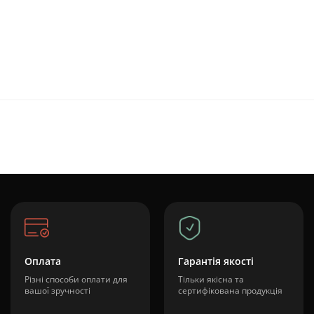
Оплата
Гарантія якості
Різні способи оплати для
Тільки якісна та
вашої зручності
сертифікована продукція