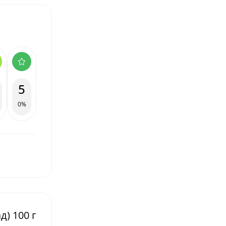
5
0%
д) 100 г