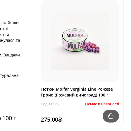
о знайшли
окої
мо та
инулася та
м. Завдяки
і
атуральна
Тютюн Molfar Verginia Line Рожеве
Гроно (Рожевий виноград) 100 г
Код: 00967
Немає в наявності
 100 г
275.00₴