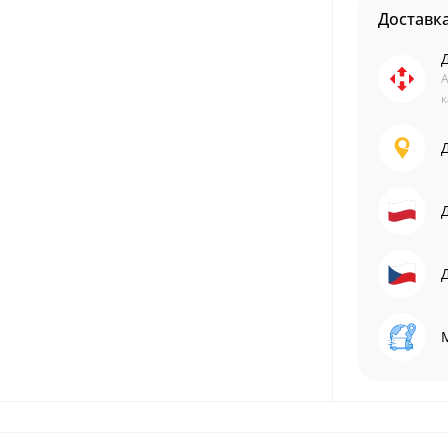
Доставк
А
к