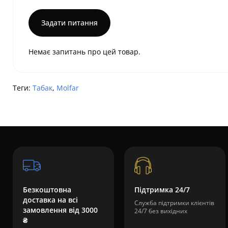
Задати питання
Немає запитань про цей товар.
Теги:
Табак
,
Molfar
Безкоштовна
Підтримка 24/7
доставка на всі
Служба підтримки клієнтів
замовлення від 3000
24/7 без вихідних
₴