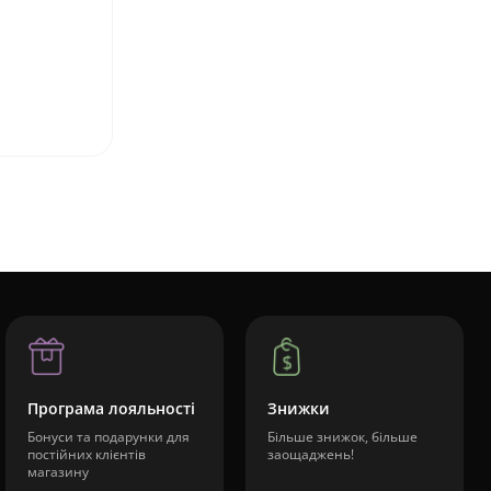
Програма лояльності
Знижки
Бонуси та подарунки для
Більше знижок, більше
постійних клієнтів
заощаджень!
магазину