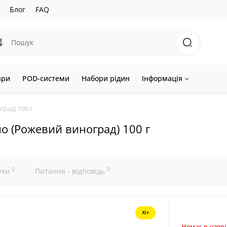
Блог
FAQ
ари
POD-системи
Набори рідин
Інформація
рад) 100 г
но (Рожевий виноград) 100 г
0
0
уки
Питання - відповідь
Хіт
Немає в наявн