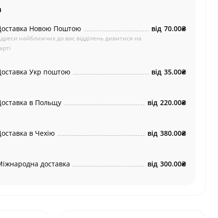
а
Доставка Новою Поштою
від
70.00₴
дреси найближчих до вас відділень дивитися на
арті
Доставка Укр поштою
від
35.00₴
Доставка в Польщу
від
220.00₴
Доставка в Чехію
від
380.00₴
Міжнародна доставка
від
300.00₴