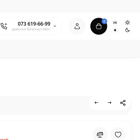
0
УК
073 619-66-99
дзвінки безкоштовні
₴
ості