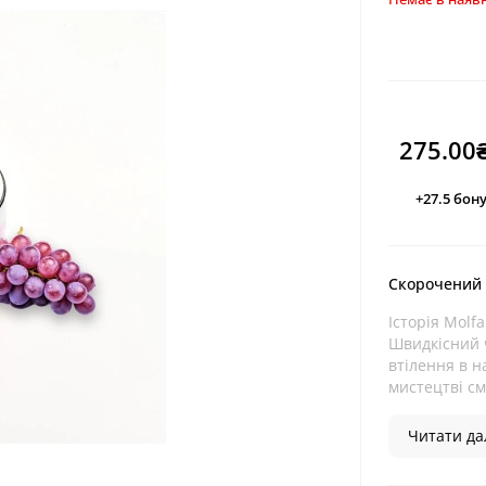
275.00
+27.5
бону
Скорочений
Історія Molf
Швидкісний 
втілення в н
мистецтві сма
Читати дал