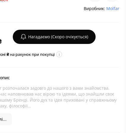
Виробник:
Molfar
Нагадаємо (Скоро очікується)
₴
сні ₴
на рахунок при покупці
i
 опис
ar розпочалася задовго до нашого з вами знайомства.
час наповнював нас вірою та ідеями, що знайшли своє
ашому Бренді. Його дух та ідея приховані у справжньому
ку, філософії...
і...