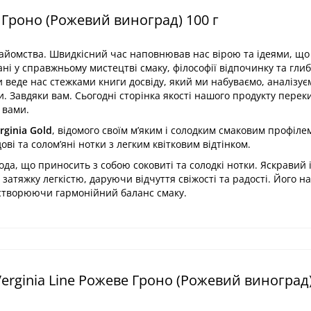
 Гроно (Рожевий виноград) 100 г
знайомства. Швидкісний час наповнював нас вірою та ідеями, щ
ані у справжньому мистецтві смаку, філософії відпочинку та глиб
и веде нас стежками книги досвіду, який ми набуваємо, аналізує
и. Завдяки вам. Сьогодні сторінка якості нашого продукту перек
 вами.
irginia Gold
, відомого своїм м’яким і солодким смаковим профіле
ові та солом’яні нотки з легким квітковим відтінком.
ода, що приносить з собою соковиті та солодкі нотки. Яскравий 
атяжку легкістю, даруючи відчуття свіжості та радості. Його н
 створюючи гармонійний баланс смаку.
rginia Line Рожеве Гроно (Рожевий виноград)