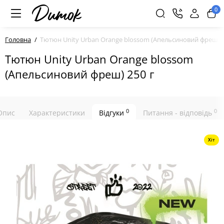
0
Головна
Тютюн Unity Urban Orange blossom (Апельсиновий фреш) 2
Тютюн Unity Urban Orange blossom
(Апельсиновий фреш) 250 г
0
0
Опис
Характеристики
Відгуки
Питання - відповідь
Хіт