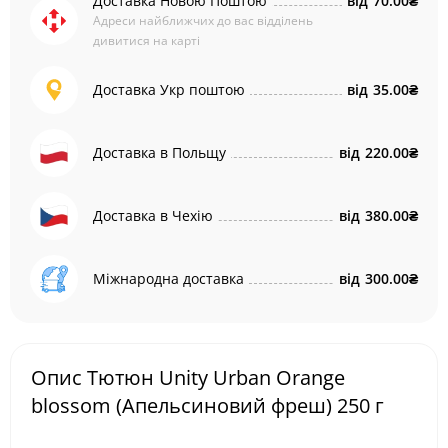
Доставка Новою Поштою
від
70.00₴
Адреси найближчих до вас відділень
дивитися на карті
Доставка Укр поштою
від
35.00₴
Доставка в Польщу
від
220.00₴
Доставка в Чехію
від
380.00₴
Міжнародна доставка
від
300.00₴
Опис Тютюн Unity Urban Orange
blossom (Апельсиновий фреш) 250 г