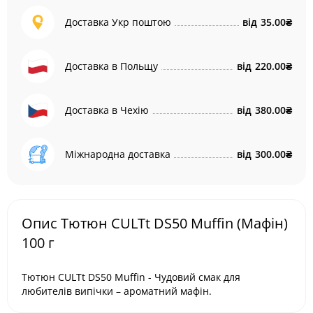
Доставка Укр поштою
від
35.00₴
Доставка в Польщу
від
220.00₴
Доставка в Чехію
від
380.00₴
Міжнародна доставка
від
300.00₴
Опис Тютюн CULTt DS50 Muffin (Мафін)
100 г
Тютюн CULTt DS50 Muffin - Чудовий смак для
любителів випічки – ароматний мафін.