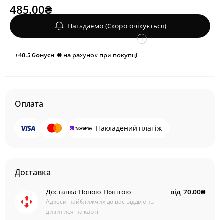
485.00₴
Нагадаємо (Скоро очікується)
i
+48.5
бонусні ₴
на рахунок при покупці
Оплата
Накладений платіж
Доставка
Доставка Новою Поштою
від
70.00₴
Адреси найближчих до вас відділень
дивитися на карті