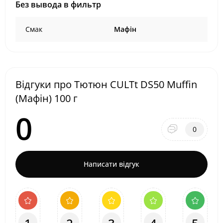
Без вывода в фильтр
Смак
Мафін
Відгуки про Тютюн CULTt DS50 Muffin
(Мафін) 100 г
0
0
Написати відгук