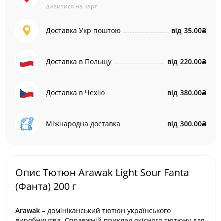
дивитися на карті
Доставка Укр поштою
від
35.00₴
Доставка в Польщу
від
220.00₴
Доставка в Чехію
від
380.00₴
Міжнародна доставка
від
300.00₴
Опис Тютюн Arawak Light Sour Fanta
(Фанта) 200 г
Arawak
– домініканський тютюн українського
виробництва. Справжній приклад якісного тютюну для