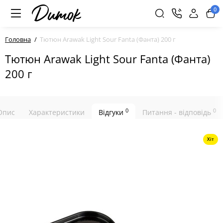
0
Головна
Тютюн Arawak Light Sour Fanta (Фанта) 200 г
Тютюн Arawak Light Sour Fanta (Фанта)
200 г
0
0
Опис
Характеристики
Відгуки
Питання - відповідь
Хіт