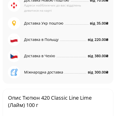
Доставка Новою Поштою
від
70.00₴
Адреси найближчих до вас відділень
дивитися на карті
Доставка Укр поштою
від
35.00₴
Доставка в Польщу
від
220.00₴
Доставка в Чехію
від
380.00₴
Міжнародна доставка
від
300.00₴
Опис Тютюн 420 Classic Line Lime
(Лайм) 100 г