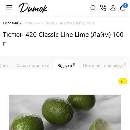
0
Головна
Тютюн 420 Classic Line Lime (Лайм) 100 г
Тютюн 420 Classic Line Lime (Лайм) 100
г
0
0
Опис
Характеристики
Відгуки
Питання - відповідь
Хіт