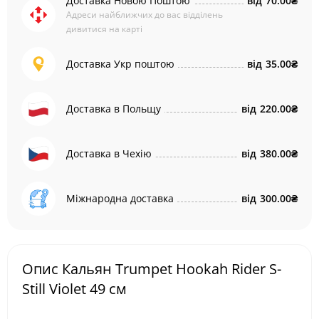
Доставка Новою Поштою
від
70.00₴
Адреси найближчих до вас відділень
дивитися на карті
Доставка Укр поштою
від
35.00₴
Доставка в Польщу
від
220.00₴
Доставка в Чехію
від
380.00₴
Міжнародна доставка
від
300.00₴
Опис Кальян Trumpet Hookah Rider S-
Still Violet 49 см