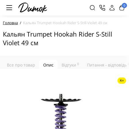
0
Головна
Кальян Trumpet Hookah Rider S-Still Violet 49 см
Кальян Trumpet Hookah Rider S-Still
Violet 49 см
0
Все про товар
Опис
Відгуки
Питання - відповідь
Хіт