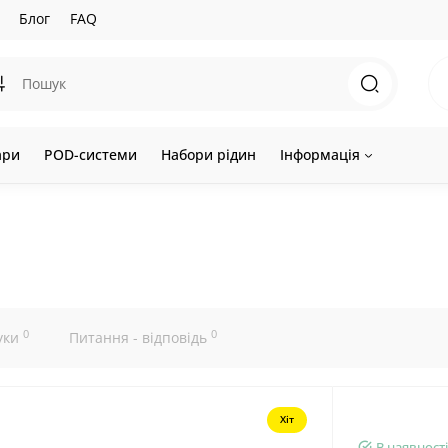
Блог
FAQ
ари
POD-системи
Набори рідин
Інформація
0
0
уки
Питання - відповідь
Хіт
В наявності