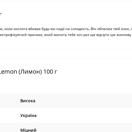
г
, коли кислота вбиває будь-які надії на солодкість. Він обпалює твій язик, 
лектрифікуючий присмак, який манить тебе хоч раз ще відчути цю жахливу
Lemon (Лимон) 100 г
Висока
Україна
Міцний