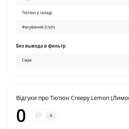
Тютюн у складі
Фасування (г/уп)
Без вывода в фильтр
Смак
Відгуки про Тютюн Creepy Lemon (Лимон
0
0