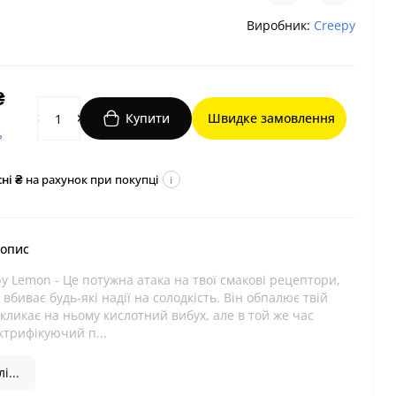
Виробник:
Creepy
₴
Купити
Швидке замовлення
?
ні ₴
на рахунок при покупці
i
 опис
 Lemon - Це потужна атака на твої смакові рецептори,
 вбиває будь-які надії на солодкість. Він обпалює твій
икликає на ньому кислотний вибух, але в той же час
ктрифікуючий п...
і...