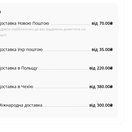
а
Доставка Новою Поштою
від
70.00₴
дреси найближчих до вас відділень дивитися на
арті
Доставка Укр поштою
від
35.00₴
Доставка в Польщу
від
220.00₴
Доставка в Чехію
від
380.00₴
Міжнародна доставка
від
300.00₴