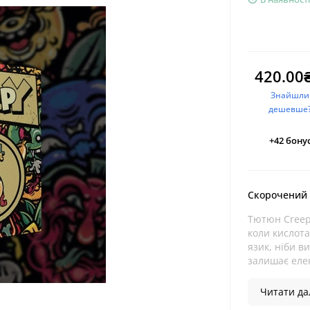
420.00
Знайшли
дешевше
+42
бонус
Скорочений
Тютюн Creepy
коли кислота
язик, ніби в
залишає еле
Читати дал