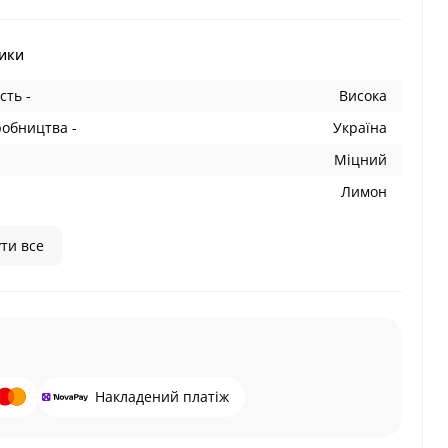
ики
сть -
Висока
робництва -
Україна
Міцний
Лимон
ти все
Накладений платіж