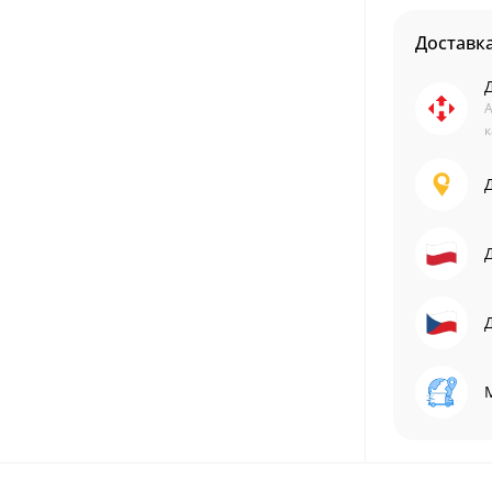
Доставк
А
к