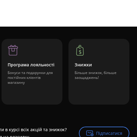
Програма лояльності
Знижки
Бонуси та подарунки для
Більше знижок, більше
постійних клієнтів
заощаджень!
магазину
и в курсі всіх акцій та знижок?
Підписатися
Підписатися
я на розсилку