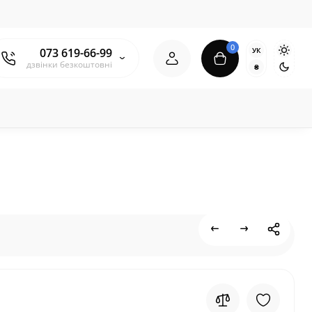
0
УК
073 619-66-99
дзвінки безкоштовні
₴