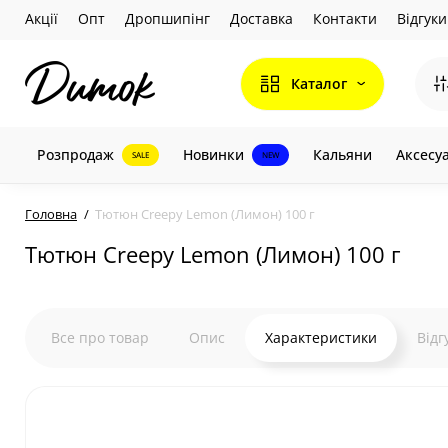
Акції
Опт
Дропшипінг
Доставка
Контакти
Відгуки
Каталог
Розпродаж
Новинки
Кальяни
Аксесу
SALE
NEW
Головна
Тютюн Creepy Lemon (Лимон) 100 г
Тютюн Creepy Lemon (Лимон) 100 г
Все про товар
Опис
Характеристики
Відг