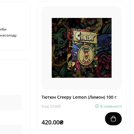
ніби
 насолоду.
Тютюн Creepy Lemon (Лимон) 100 г
Код: 01600
В наявності
420.00₴