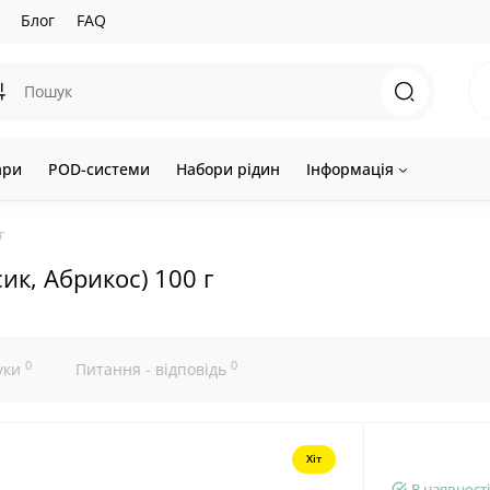
Блог
FAQ
ари
POD-системи
Набори рідин
Інформація
г
ик, Абрикос) 100 г
0
0
уки
Питання - відповідь
Хіт
В наявності