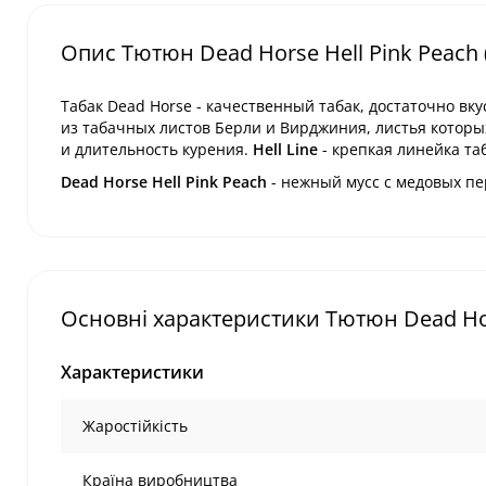
Опис Тютюн Dead Horse Hell Pink Peach 
Табак Dead Horse - качественный табак, достаточно вк
из табачных листов Берли и Вирджиния, листья котор
и длительность курения.
Hell Line
- крепкая линейка та
Dead Horse Hell Pink Peach
- нежный мусс с медовых пе
Основні характеристики Тютюн Dead Hors
Характеристики
Жаростійкість
Країна виробництва