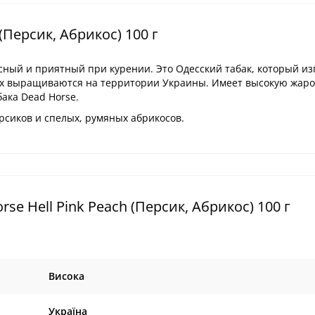
(Персик, Абрикос) 100 г
усный и приятный при курении. Это Одесский табак, который из
ых выращиваются на территории Украины. Имеет высокую жаро
бака Dead Horse.
рсиков и спелых, румяных абрикосов.
e Hell Pink Peach (Персик, Абрикос) 100 г
Висока
Україна