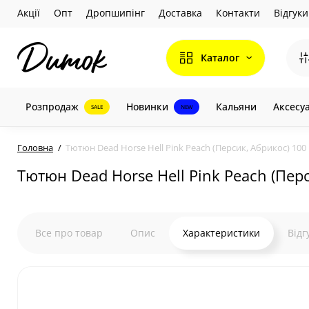
Акції
Опт
Дропшипінг
Доставка
Контакти
Відгуки
Каталог
Розпродаж
Новинки
Кальяни
Аксесу
SALE
NEW
Головна
Тютюн Dead Horse Hell Pink Peach (Персик, Абрикос) 100 
Тютюн Dead Horse Hell Pink Peach (Перс
Все про товар
Опис
Характеристики
Відг