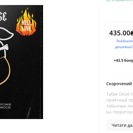
435.00
Знайшли
дешевше
+43.5
бону
Скорочений
Табак Dead H
приятный пр
табачных ли
на территор
Читати дал