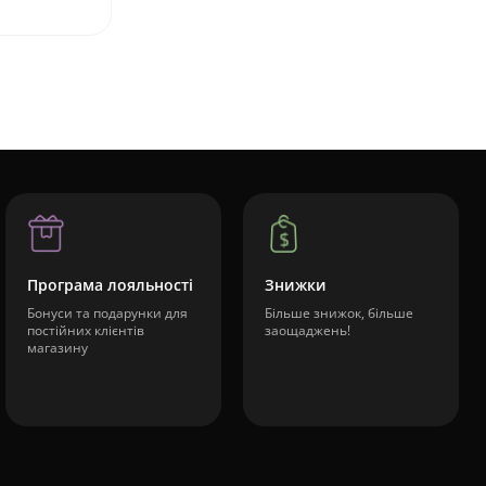
Програма лояльності
Знижки
Бонуси та подарунки для
Більше знижок, більше
постійних клієнтів
заощаджень!
магазину