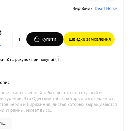
Виробник:
Dead Horse
₴
Купити
Швидке замовлення
?
сні ₴
на рахунок при покупці
i
 опис
orse - качественный табак, достаточно вкусный и
и курении. Это Одесский табак, который изготовлен из
стов Берли и Вирджиния, листья которых выращиваются
ии Украины. Имеет высо...
і...