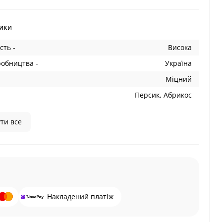
ики
сть -
Висока
робництва -
Україна
Міцний
Персик, Абрикос
ти все
Накладений платіж