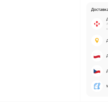
Доставк
А
к