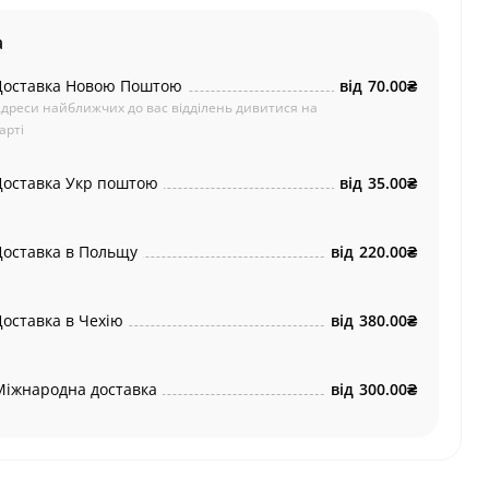
а
Доставка Новою Поштою
від
70.00₴
дреси найближчих до вас відділень дивитися на
арті
Доставка Укр поштою
від
35.00₴
Доставка в Польщу
від
220.00₴
Доставка в Чехію
від
380.00₴
Міжнародна доставка
від
300.00₴