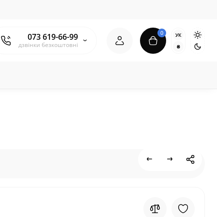
0
УК
073 619-66-99
дзвінки безкоштовні
₴