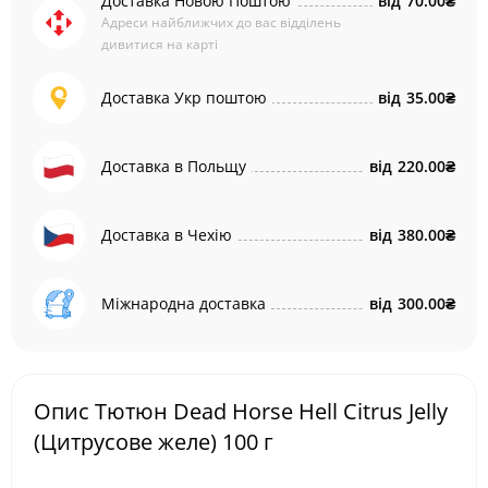
Доставка Новою Поштою
від
70.00₴
Адреси найближчих до вас відділень
дивитися на карті
Доставка Укр поштою
від
35.00₴
Доставка в Польщу
від
220.00₴
Доставка в Чехію
від
380.00₴
Міжнародна доставка
від
300.00₴
Опис Тютюн Dead Horse Hell Citrus Jelly
(Цитрусове желе) 100 г