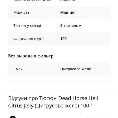
Міцність
Міцний
Тютюн у складі
З тютюном
Фасування (г/уп)
100
Без вывода в фильтр
Смак
Цитрусове желе
Відгуки про Тютюн Dead Horse Hell
Citrus Jelly (Цитрусове желе) 100 г