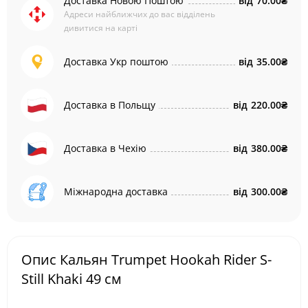
Доставка Новою Поштою
від
70.00₴
Адреси найближчих до вас відділень
дивитися на карті
Доставка Укр поштою
від
35.00₴
Доставка в Польщу
від
220.00₴
Доставка в Чехію
від
380.00₴
Міжнародна доставка
від
300.00₴
Опис Кальян Trumpet Hookah Rider S-
Still Khaki 49 см