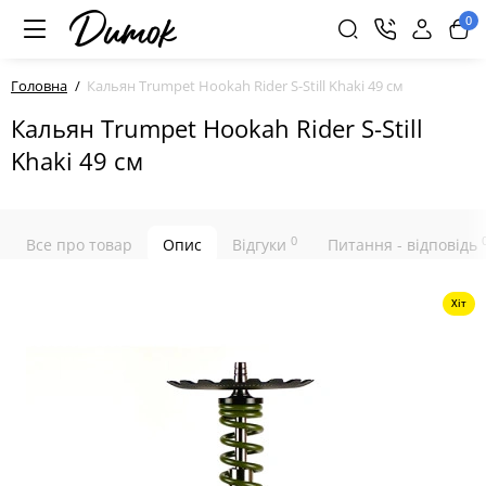
0
Головна
Кальян Trumpet Hookah Rider S-Still Khaki 49 см
Кальян Trumpet Hookah Rider S-Still
Khaki 49 см
0
Все про товар
Опис
Відгуки
Питання - відповідь
Хіт