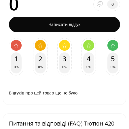
0
0
Написати відгук
1
2
3
4
5
0%
0%
0%
0%
0%
Відгуків про цей товар ще не було.
Питання та відповіді (FAQ) Тютюн 420