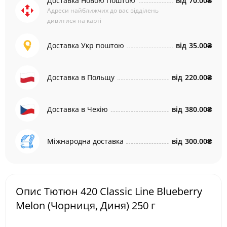
Доставка Новою Поштою
від
70.00₴
Адреси найближчих до вас відділень
дивитися на карті
Доставка Укр поштою
від
35.00₴
Доставка в Польщу
від
220.00₴
Доставка в Чехію
від
380.00₴
Міжнародна доставка
від
300.00₴
Опис Тютюн 420 Classic Line Blueberry
Melon (Чорниця, Диня) 250 г