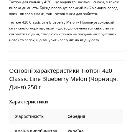
Тютюн для кальяну 4:20 – це чудові та насичені смаки, а також
висока димність. Бренд пропонує великий вибір смаків, серед
яких - як соло-смаки, так і готові мікси для забиття.
Тютюн 420 Classic Line Blueberry Melon – Пропонує солодкий
смак спелої чорниці, який чудово доповнюється свіжістю та
соковитістю дині, створюючи приємне поєднання фруктових
ноток та запах, що занурить вас у літню ягідну оазу.
Основні характеристики Тютюн 420
Classic Line Blueberry Melon (Чорниця,
Диня) 250 г
Характеристики
Жаростійкість
Середня
Країна виробництва
Україна