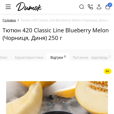
0
Головна
Тютюн 420 Classic Line Blueberry Melon (Чорниця, Диня) 250
Тютюн 420 Classic Line Blueberry Melon
(Чорниця, Диня) 250 г
0
0
Опис
Характеристики
Відгуки
Питання - відповідь
Хіт