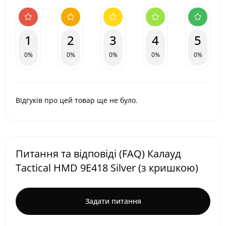
1
2
3
4
5
0%
0%
0%
0%
0%
Відгуків про цей товар ще не було.
Питання та відповіді (FAQ) Калауд
Tactical HMD 9E418 Silver (з кришкою)
Задати питання