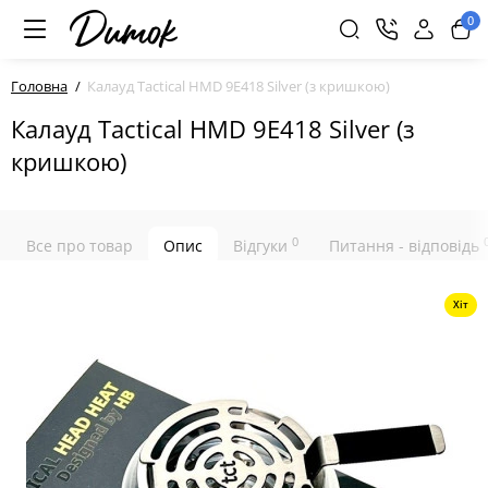
0
Головна
Калауд Tactical HMD 9E418 Silver (з кришкою)
Калауд Tactical HMD 9E418 Silver (з
кришкою)
0
Все про товар
Опис
Відгуки
Питання - відповідь
Хіт