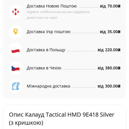
Доставка Новою Поштою
від
70.00₴
Адреси найближчих до вас відділень
дивитися на карті
Доставка Укр поштою
від
35.00₴
Доставка в Польщу
від
220.00₴
Доставка в Чехію
від
380.00₴
Міжнародна доставка
від
300.00₴
Опис Калауд Tactical HMD 9E418 Silver
(з кришкою)