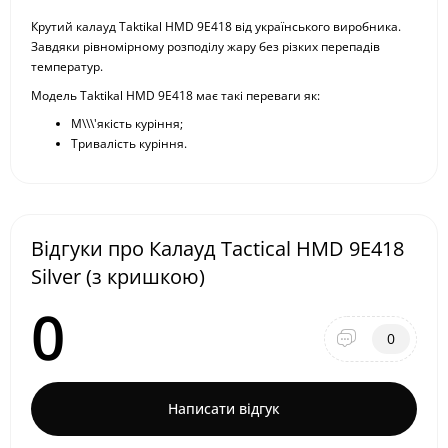
Крутий калауд Taktikal HMD 9E418 від українського виробника.
Завдяки рівномірному розподілу жару без різких перепадів
температур.
Модель Taktikal HMD 9E418 має такі переваги як:
М\\\'якість куріння;
Тривалість куріння.
Відгуки про Калауд Tactical HMD 9E418
Silver (з кришкою)
0
0
Написати відгук