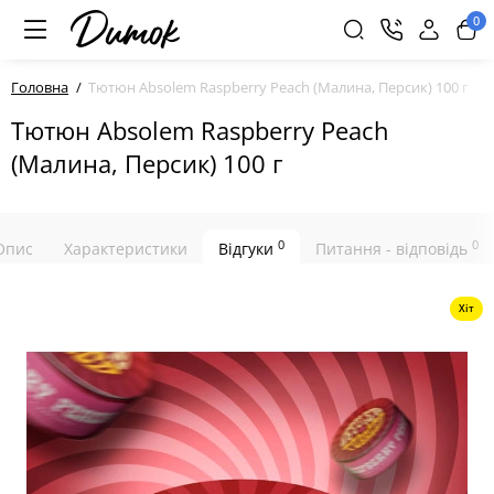
0
Головна
Тютюн Absolem Raspberry Peach (Малина, Персик) 100 г
Тютюн Absolem Raspberry Peach
(Малина, Персик) 100 г
0
0
Опис
Характеристики
Відгуки
Питання - відповідь
Хіт