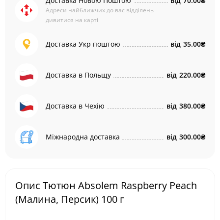
Доставка Новою Поштою
від
70.00₴
Адреси найближчих до вас відділень
дивитися на карті
Доставка Укр поштою
від
35.00₴
Доставка в Польщу
від
220.00₴
Доставка в Чехію
від
380.00₴
Міжнародна доставка
від
300.00₴
Опис Тютюн Absolem Raspberry Peach
(Малина, Персик) 100 г