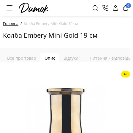
0
Головна
Колба Embery Mini Gold 19 см
Колба Embery Mini Gold 19 см
0
Все про товар
Опис
Відгуки
Питання - відповідь
Хіт