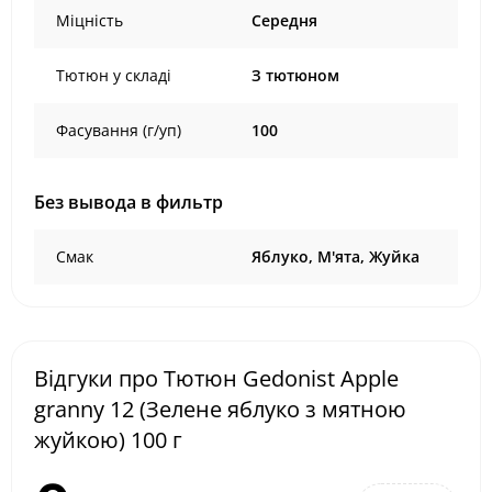
Міцність
Середня
Тютюн у складі
З тютюном
Фасування (г/уп)
100
Без вывода в фильтр
Смак
Яблуко, М'ята, Жуйка
Відгуки про Тютюн Gedonist Apple
granny 12 (Зелене яблуко з мятною
жуйкою) 100 г