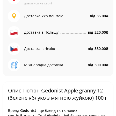
дивитися на карті
Доставка Укр поштою
від
35.00₴
Доставка в Польщу
від
220.00₴
Доставка в Чехію
від
380.00₴
Міжнародна доставка
від
300.00₴
Опис Тютюн Gedonist Apple granny 12
(Зелене яблуко з мятною жуйкою) 100 г
Бренд
Gedonist
- це бленд тютюнових
сортів
Burley
та
Gold Virginia
.
Цей бленд дає
середню