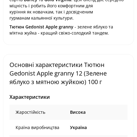
міцність
і робить його
комфортним для
куріння
як
новачкам
, так і
досвідченим
гурманам
кальянної культури.
Тютюн Gedonist
Apple granny
- зелене яблуко та
м’ятна жуйка - кращий свіжо-солодкий тандем.
Основні характеристики Тютюн
Gedonist Apple granny 12 (Зелене
яблуко з мятною жуйкою) 100 г
Характеристики
Жаростійкість
Висока
Країна виробництва
Україна