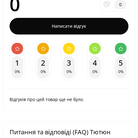
0
0
Написати відгук
1
2
3
4
5
0%
0%
0%
0%
0%
Відгуків про цей товар ще не було.
Питання та відповіді (FAQ) Тютюн