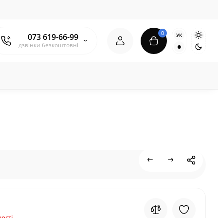
0
УК
073 619-66-99
дзвінки безкоштовні
₴
ості