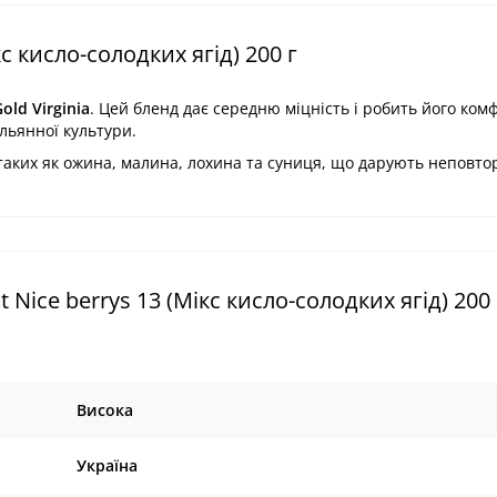
с кисло-солодких ягід) 200 г
old Virginia
.
Цей бленд дає
середню міцність
і робить його
ком
льянної культури.
, таких як ожина, малина, лохина та суниця, що дарують неповто
ice berrys 13 (Мікс кисло-солодких ягід) 200 
Висока
Україна