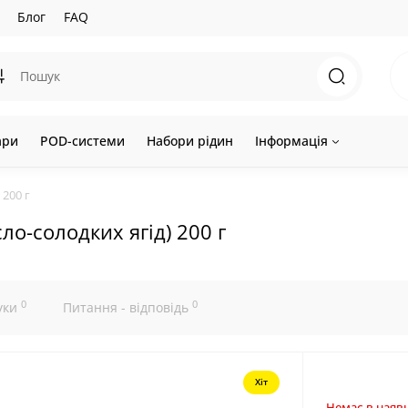
Блог
FAQ
ари
POD-системи
Набори рідин
Інформація
 200 г
ло-солодких ягід) 200 г
0
0
уки
Питання - відповідь
Хіт
Немає в наявн