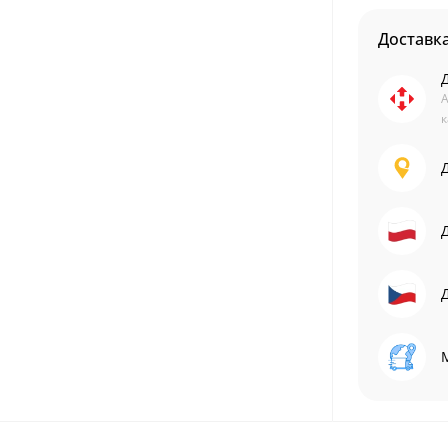
Доставк
А
к