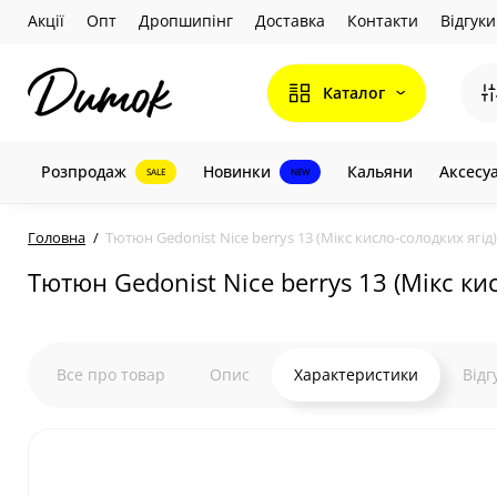
Акції
Опт
Дропшипінг
Доставка
Контакти
Відгуки
Каталог
Розпродаж
Новинки
Кальяни
Аксесу
SALE
NEW
Головна
Тютюн Gedonist Nice berrys 13 (Мікс кисло-солодких ягід)
Тютюн Gedonist Nice berrys 13 (Мікс кис
Все про товар
Опис
Характеристики
Відг