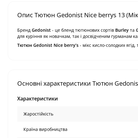
Опис Тютюн Gedonist Nice berrys 13 (Мік
Бренд
Gedonist
- це бленд тютюнових сортів
Burley
та
G
для куріння
як
новачкам
, так і
досвідченим гурманам
ка
Тютюн Gedonist
Nice berry’s
- мікс кисло-солодких ягід
Основні характеристики Тютюн Gedonist N
Характеристики
Жаростійкість
Країна виробництва