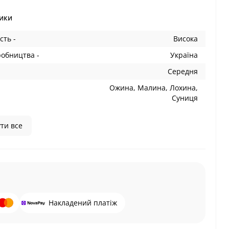
ики
сть -
Висока
робництва -
Україна
Середня
Ожина, Малина, Лохина,
Суниця
ти все
Накладений платіж