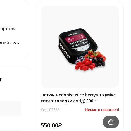
фортним
рний смак.
г
Тютюн Gedonist Nice berrys 13 (Мікс
кисло-солодких ягід) 200 г
Код: 02568
Немає в наявності
550.00₴