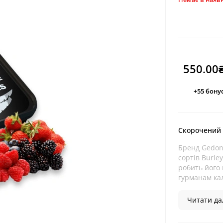
550.00
+55
бонус
Скорочений
Бренд Gedon
сортів Burley
робить його 
гурманам кал
Читати дал