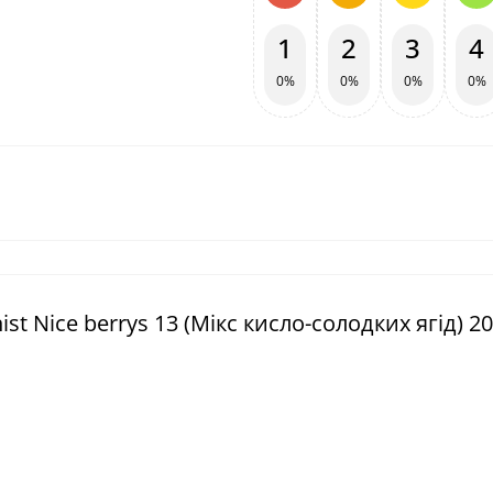
1
2
3
4
0%
0%
0%
0%
t Nice berrys 13 (Мікс кисло-солодких ягід) 20