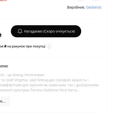
Виробник:
Gedonist
Нагадаємо (Скоро очікується)
₴
ні ₴
на рахунок при покупці
i
 опис
ist - це бленд тютюнових
 та Gold Virginia. Цей бленд дає середню міцність і
комфортним для куріння як новачкам, так і досвідченим
ьянної культури.Тютюн Gedonist Nice berry...
і...