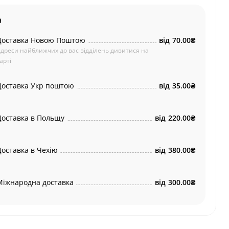
а
Доставка Новою Поштою
від
70.00₴
дреси найближчих до вас відділень дивитися на
арті
Доставка Укр поштою
від
35.00₴
Доставка в Польщу
від
220.00₴
Доставка в Чехію
від
380.00₴
Міжнародна доставка
від
300.00₴