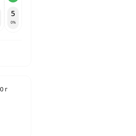
5
0%
0 г