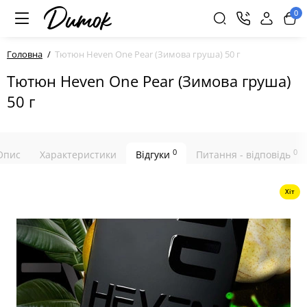
0
Головна
Тютюн Heven One Pear (Зимова груша) 50 г
Тютюн Heven One Pear (Зимова груша)
50 г
0
0
Опис
Характеристики
Відгуки
Питання - відповідь
Хіт