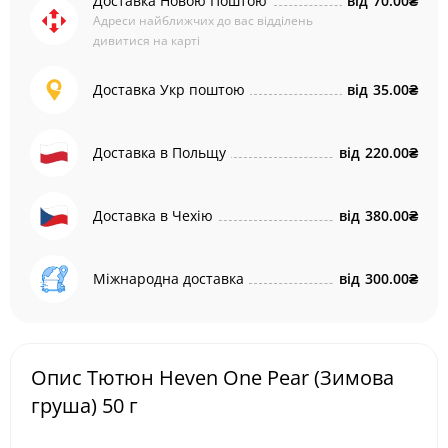
Доставка Новою Поштою
від
70.00₴
Адреси найближчих до вас відділень
дивитися на карті
Доставка Укр поштою
від
35.00₴
Доставка в Польщу
від
220.00₴
Доставка в Чехію
від
380.00₴
Міжнародна доставка
від
300.00₴
Опис Тютюн Heven One Pear (Зимова
груша) 50 г