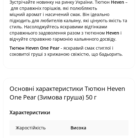
Зустрічайте новинку на ринку України. Тютюн
Heven
–
для справжніх горішків, які полюбляють
міцний аромат і насичений смак. Він ідеально
підходить для любителів кальяну, які цінують якість та
стиль. Насолоджуйтесь яскравими відтінками
справжнього задоволення разом з тютюном
Heven
і
відчуйте справжню гармонію кальянного досвіду.
Тютюн Heven One Pear
- яскравий смак стиглої і
соковитої груші з крижаною свіжістю, що бадьорить.
Основні характеристики Тютюн Heven
One Pear (Зимова груша) 50 г
Характеристики
Жаростійкість
Висока