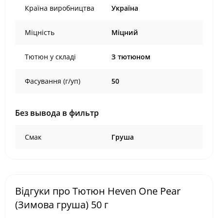
Країна виробництва
Україна
Міцність
Міцний
Тютюн у складі
З тютюном
Фасування (г/уп)
50
Без вывода в фильтр
Смак
Груша
Відгуки про Тютюн Heven One Pear
(Зимова груша) 50 г