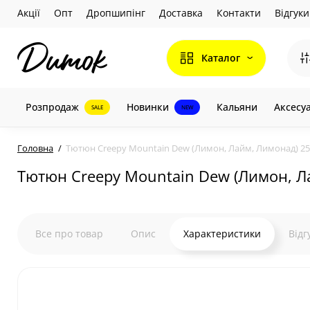
Акції
Опт
Дропшипінг
Доставка
Контакти
Відгуки
Каталог
Розпродаж
Новинки
Кальяни
Аксесу
SALE
NEW
Головна
Тютюн Creepy Mountain Dew (Лимон, Лайм, Лимонад) 25
Тютюн Creepy Mountain Dew (Лимон, Л
Все про товар
Опис
Характеристики
Відг