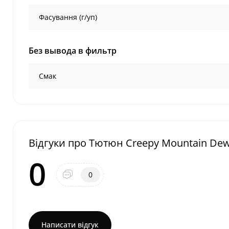
Фасування (г/уп)
Без вывода в фильтр
Смак
Відгуки про Тютюн Creepy Mountain Dew
0
0
Написати відгук