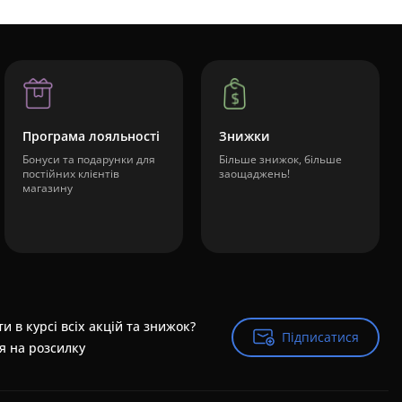
Програма лояльності
Знижки
Бонуси та подарунки для
Більше знижок, більше
постійних клієнтів
заощаджень!
магазину
и в курсі всіх акцій та знижок?
Підписатися
Підписатися
я на розсилку