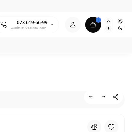
0
УК
073 619-66-99
дзвінки безкоштовні
₴