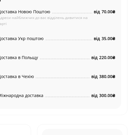
Доставка Новою Поштою
від
70.00₴
дреси найближчих до вас відділень дивитися на
арті
Доставка Укр поштою
від
35.00₴
Доставка в Польщу
від
220.00₴
Доставка в Чехію
від
380.00₴
Міжнародна доставка
від
300.00₴