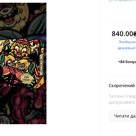
840.00
Знайшли
дешевше
+84
бонус
Скорочений
Тютюн Creep
цитрусового
Читати дал