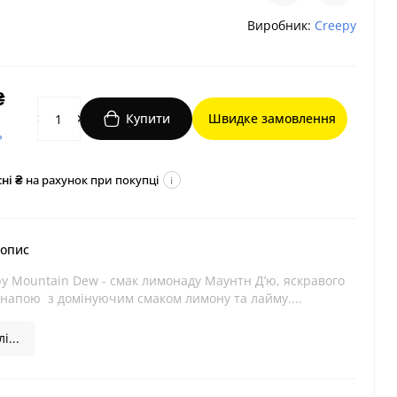
Виробник:
Creepy
₴
Купити
Швидке замовлення
?
ні ₴
на рахунок при покупці
i
 опис
y Mountain Dew - смак лимонаду Маунтн Дʼю, яскравого
 напою з домінуючим смаком лимону та лайму....
і...