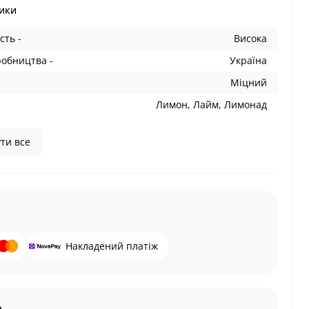
ики
сть -
Висока
робництва -
Україна
Міцний
Лимон, Лайм, Лимонад
ти все
Накладений платіж
а