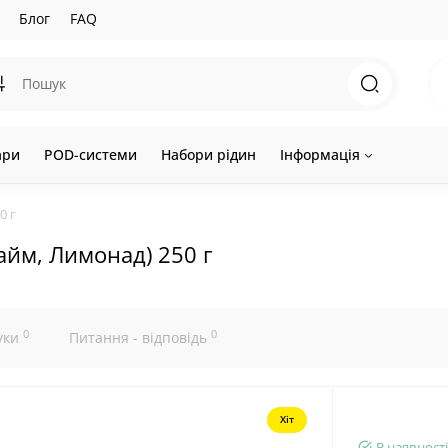
Блог
FAQ
ари
POD-системи
Набори рідин
Інформація
0 г
айм, Лимонад) 250 г
0
0
уки
Питання - відповідь
Хіт
В наявності