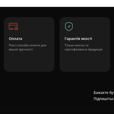
Оплата
Гарантія якості
Різні способи оплати для
Тільки якісна та
вашої зручності
сертифікована продукція
Бажаєте бут
Підпишітьс