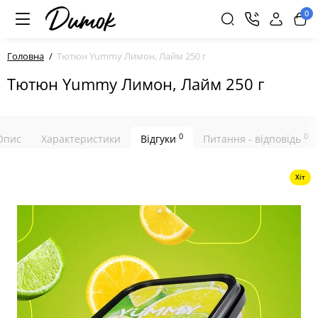
0
Головна
Тютюн Yummy Лимон, Лайм 250 г
Тютюн Yummy Лимон, Лайм 250 г
0
0
Опис
Характеристики
Відгуки
Питання - відповідь
Хіт