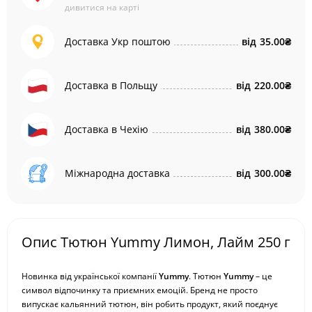
дивитися на карті
Доставка Укр поштою
від
35.00₴
Доставка в Польщу
від
220.00₴
Доставка в Чехію
від
380.00₴
Міжнародна доставка
від
300.00₴
Опис Тютюн Yummy Лимон, Лайм 250 г
Новинка від української компанії
Yummy
. Тютюн
Yummy
– це
символ відпочинку та приємних емоцій. Бренд не просто
випускає кальянний тютюн, він робить продукт, який поєднує