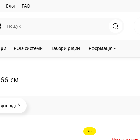
Блог
FAQ
ари
POD-системи
Набори рідин
Інформація
 66 см
0
ідповідь
Хіт
Немає в наявн