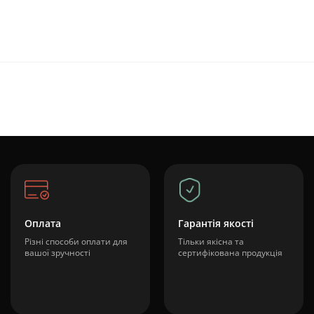
Оплата
Гарантія якості
Різні способи оплати для
Тільки якісна та
вашої зручності
сертифікована продукція