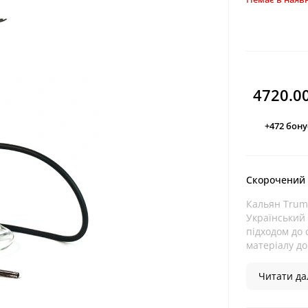
4720.0
+472
бону
Скорочений
Кальян Trump
Український
підходом до 
матеріалу до
Читати дал