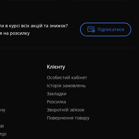
и в курсі всіх акцій та знижок?
Підписатися
Підписатися
я на розсилку
Клієнту
Особистий кабінет
Історія замовлень
Закладки
Розсилка
яну
Зворотній зв’язок
Повернення товару
ві
прі