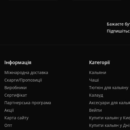
Бажаєте бут
Підпишітьс
Інформація
Категорії
Міжнародна доставка
Кальяни
Скарги/Пропозиції
Чаші
Виробники
Тютюн для кальяну
Сертифікат
Калауд
Партнерська програма
Аксесуари для каль
Акції
Вейпи
Карта сайту
Купити кальян у Киє
Опт
Купити кальян у Дні