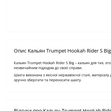
Опис Кальян Trumpet Hookah Rider S Big
Кальян Trumpet Hookah Rider S Big – кальян для тих, х
незвичайним підходом до своєї справи.
Шахта виконана з якісної нержавіючої сталі, матеріалу д
зручно зберігати та переносити шахту.
Відгуки про Кальян Trumpet Hookah Rider