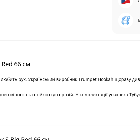
 Red 66 см
то любить рух. Український виробник Trumpet Hookah щоразу див
овговічного та стійкого до ерозій. У комплектації упаковка Тубус
 S Big Red 66 см