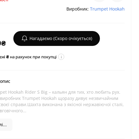
Виробник:
Trumpet Hookah
Нагадаємо (Скоро очікується)
0₴
сні ₴
на рахунок при покупці
i
 опис
et Hookah Rider S Big – кальян для тих, хто любить рух.
 виробник Trumpet Hookah щоразу дивує незвичайним
своєї справи.Шахта виконана з якісної нержавіючої сталі,
вговічного...
і...