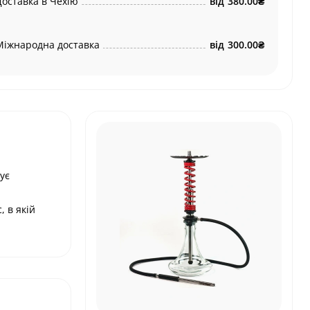
Доставка в Чехію
від
380.00₴
Міжнародна доставка
від
300.00₴
ує
, в якій