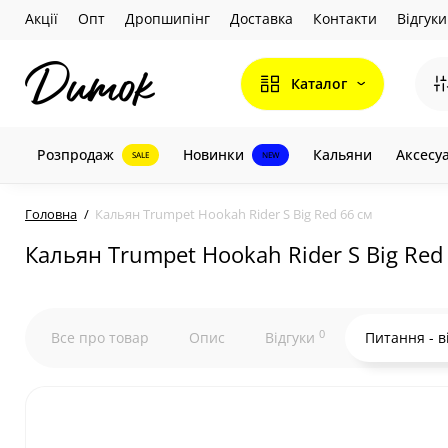
Акції
Опт
Дропшипінг
Доставка
Контакти
Відгуки
Каталог
Розпродаж
Новинки
Кальяни
Аксесу
SALE
NEW
Головна
Кальян Trumpet Hookah Rider S Big Red 66 см
Кальян Trumpet Hookah Rider S Big Red
0
Все про товар
Опис
Відгуки
Питання - в