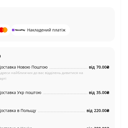
Накладений платіж
а
Доставка Новою Поштою
від
70.00₴
дреси найближчих до вас відділень дивитися на
арті
Доставка Укр поштою
від
35.00₴
Доставка в Польщу
від
220.00₴