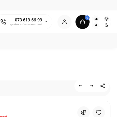
0
УК
073 619-66-99
дзвінки безкоштовні
₴
ості