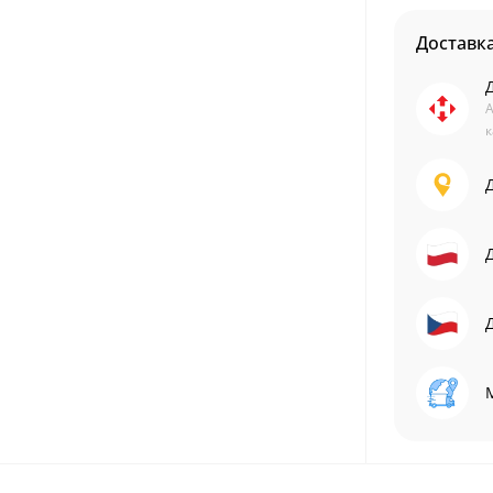
Доставк
А
к