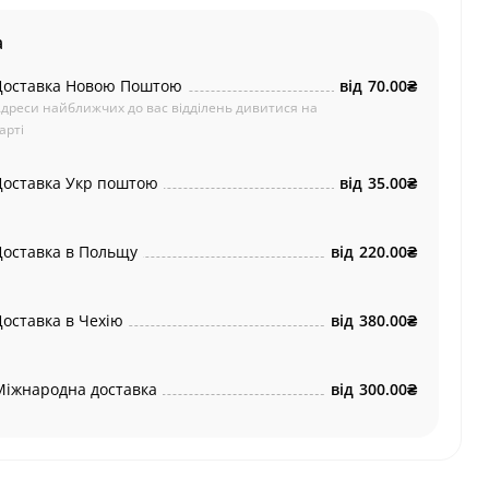
а
Доставка Новою Поштою
від
70.00₴
дреси найближчих до вас відділень дивитися на
арті
Доставка Укр поштою
від
35.00₴
Доставка в Польщу
від
220.00₴
Доставка в Чехію
від
380.00₴
Міжнародна доставка
від
300.00₴