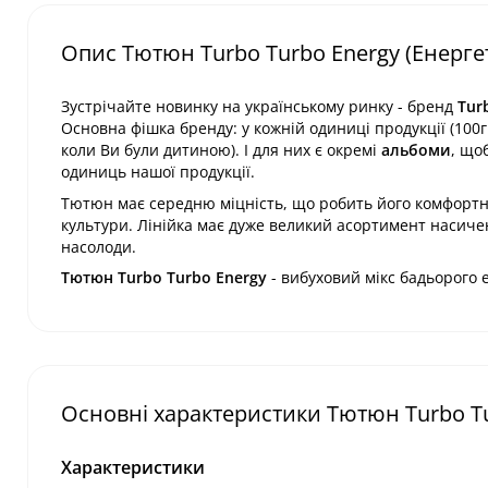
Опис Тютюн Turbo Turbo Energy (Енергети
Зустрічайте новинку на українському ринку - бренд
Tur
Основна фішка бренду: у кожній одиниці продукції (100г 
коли Ви були дитиною). І для них є окремі
альбоми
, що
одиниць нашої продукції.
Тютюн має середню міцність, що робить його комфортни
культури. Лінійка має дуже великий асортимент насичен
насолоди.
Тютюн Turbo Turbo Energy
- вибуховий мікс бадьорого е
Основні характеристики Тютюн Turbo Turb
Характеристики