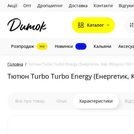
Акції
Опт
Дропшипінг
Доставка
Контакти
Відгуки
Каталог
Розпродаж
Новинки
Кальяни
Аксесу
SALE
NEW
Головна
Тютюн Turbo Turbo Energy (Енергетик, Ківі, Яблуко) 100 г
Тютюн Turbo Turbo Energy (Енергетик, Кі
Все про товар
Опис
Характеристики
Відг