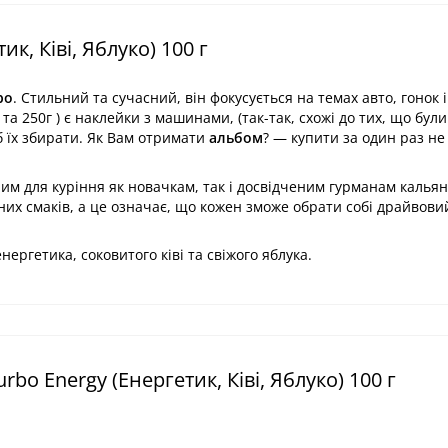
к, Ківі, Яблуко) 100 г
bo
. Стильний та сучасний, він фокусується на темах авто, гонок і
та 250г ) є наклейки з машинами, (так-так, схожі до тих, що були
б їх збирати. Як Вам отримати
альбом
? — купити за один раз н
м для куріння як новачкам, так і досвідченим гурманам кальян
их смаків, а це означає, що кожен зможе обрати собі драйвови
нергетика, соковитого ківі та свіжого яблука.
o Energy (Енергетик, Ківі, Яблуко) 100 г