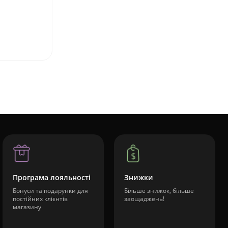
Програма лояльності
Знижки
Бонуси та подарунки для
Більше знижок, більше
постійних клієнтів
заощаджень!
магазину