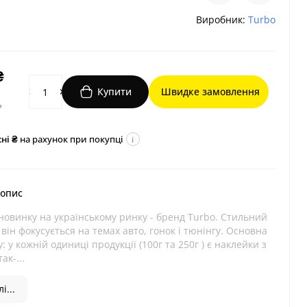
Виробник:
Turbo
₴
Купити
Швидке замовлення
?
ні ₴
на рахунок при покупці
i
 опис
новинку на українському ринку - бренд Turbo. Стильний
 він фокусується на темах авто, гонок і тюнінгу. Основна
: у кожній одиниці продукції (100г та 250г ) є наклейки з
ак-...
і...