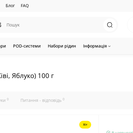
Блог
FAQ
ари
POD-системи
Набори рідин
Інформація
ві, Яблуко) 100 г
0
0
уки
Питання - відповідь
Хіт
В наявності