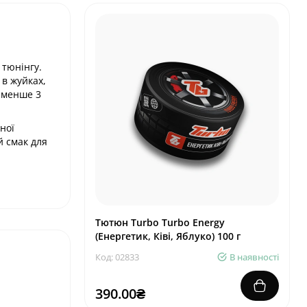
 тюнінгу.
 в жуйках,
е менше 3
ної
й смак для
Тютюн Turbo Turbo Energy
(Енергетик, Ківі, Яблуко) 100 г
Код: 02833
В наявності
390.00₴