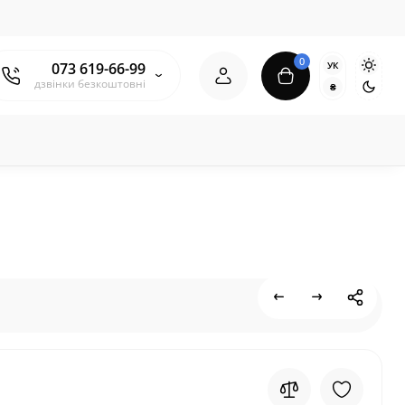
0
УК
073 619-66-99
дзвінки безкоштовні
₴