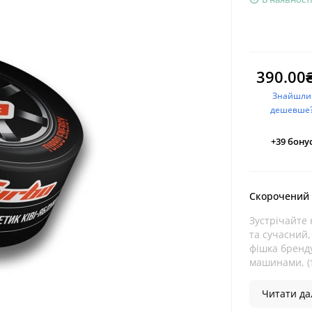
390.00
Знайшли
дешевше
+39
бонус
Скорочений
Зустрічайте 
та сучасний,
фішка бренду
машинами, (т
Читати дал