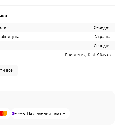
ики
сть -
Середня
робництва -
Україна
Середня
Енергетик, Ківі, Яблуко
ти все
Накладений платіж