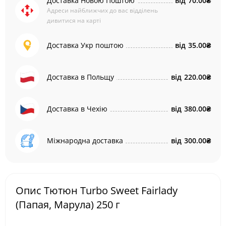
Доставка Новою Поштою
від
70.00₴
Адреси найближчих до вас відділень
дивитися на карті
Доставка Укр поштою
від
35.00₴
Доставка в Польщу
від
220.00₴
Доставка в Чехію
від
380.00₴
Міжнародна доставка
від
300.00₴
Опис Тютюн Turbo Sweet Fairlady
(Папая, Марула) 250 г