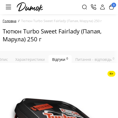
0
Головна
Тютюн Turbo Sweet Fairlady (Папая, Марула) 250 г
Тютюн Turbo Sweet Fairlady (Папая,
Марула) 250 г
0
0
Опис
Характеристики
Відгуки
Питання - відповідь
Хіт