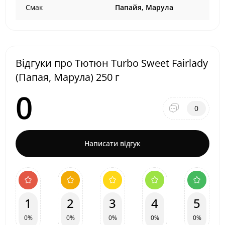
Смак
Папайя, Марула
Відгуки про Тютюн Turbo Sweet Fairlady
(Папая, Марула) 250 г
0
0
Написати відгук
1
2
3
4
5
0%
0%
0%
0%
0%