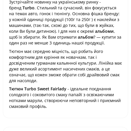
Зустрічайте новинку на українському ринку -
бренд
Turbo
. Стильний та сучасний, він фокусується
на темах авто, гонок і тюнінгу. Основна фішка бренду:
у кожній одиниці продукції (100г та 250г ) є наклейки з
машинами, (так-так, схожі до тих, що були в жуйках,
коли Ви були дитиною). І для них є окремі
альбоми
,
щоб їх збирати. Як Вам отримати
альбом
? — купити за
один раз не менше 3 одиниць нашої продукції.
Тютюн має середню міцність, що робить його
комфортним для куріння як новачкам, так і
досвідченим гурманам кальянної культури. Лінійка має
дуже великий асортимент насичених смаків, а це
означає, що кожен зможе обрати собі драйвовий смак
для насолоди.
Тютюн Turbo Sweet Fairlady
- ідеальне поєднання
солодкого і соковитого смаку папайї з освіжаючими
нотками марули, створюючи неповторний і приємний
смаковий профіль.