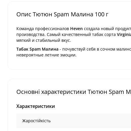
Опис Тютюн Spam Малина 100 г
Команда профессионалов
Heven
создала новый продук
производства. Самый качественный табак сорта
Virgini
мягкий и стабильный вкус.
Табак Spam Малина
- почувствуй себя в сочном малин
невероятные летние эмоции.
Основні характеристики Тютюн Spam М
Характеристики
Жаростійкість