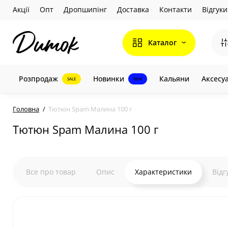
Акції
Опт
Дропшипінг
Доставка
Контакти
Відгуки
Каталог
Розпродаж
Новинки
Кальяни
Аксесу
SALE
NEW
Головна
Тютюн Spam Малина 100 г
Тютюн Spam Малина 100 г
Все про товар
Опис
Характеристики
Відг