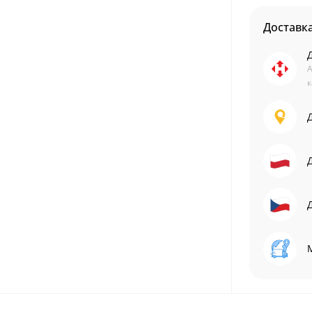
Доставк
А
к