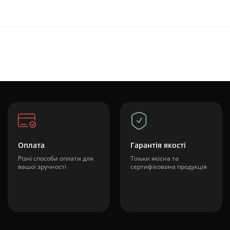
Оплата
Гарантія якості
Різні способи оплати для
Тільки якісна та
вашої зручності
сертифікована продукція