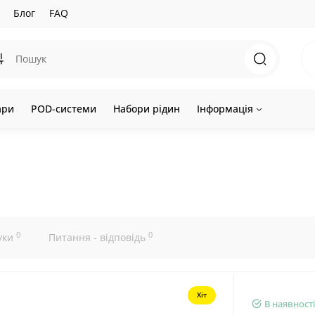
Блог
FAQ
ари
POD-системи
Набори рідин
Інформація
0
0
уки
Питання - відповідь
Хіт
В наявності