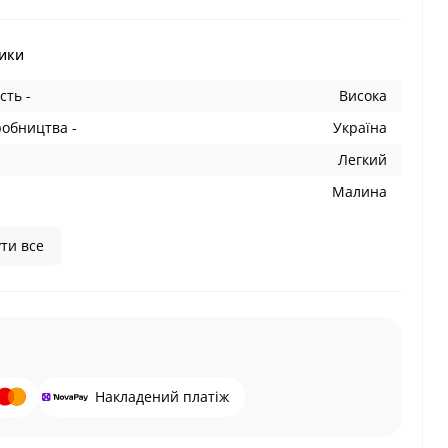
ики
сть -
Висока
робництва -
Україна
Легкий
Малина
ти все
Накладений платіж