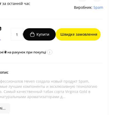
т
за останній час
Виробник:
Spam
₴
Купити
Швидке замовлення
?
ні ₴
на рахунок при покупці
i
 опис
фессионалов Heven создала новый продукт Spam,
амые лучшие компоненты и эксклюзивную технологию
. Самый качественный табак сорта Virginia Gold в
 натуральными ароматизаторами д...
і...