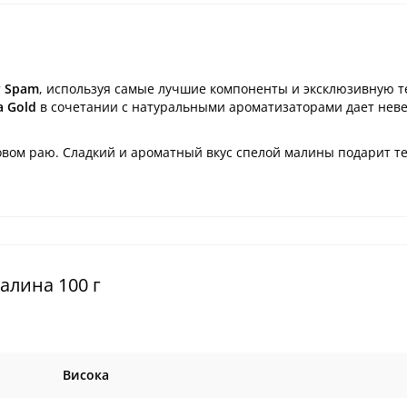
т
Spam
, используя самые лучшие компоненты и эксклюзивную 
a Gold
в сочетании с натуральными ароматизаторами дает нев
овом раю. Сладкий и ароматный вкус спелой малины подарит т
алина 100 г
Висока