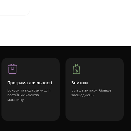
Програма лояльності
Знижки
Бонуси та подарунки для
Більше знижок, більше
постійних клієнтів
заощаджень!
магазину