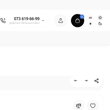
0
УК
073 619-66-99
дзвінки безкоштовні
₴