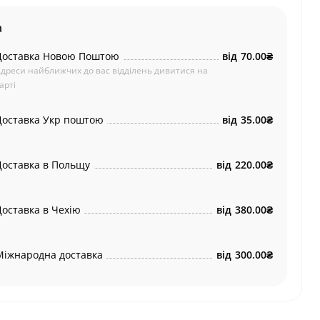
а
Доставка Новою Поштою
від
70.00₴
дреси найближчих до вас відділень дивитися на
арті
Доставка Укр поштою
від
35.00₴
Доставка в Польщу
від
220.00₴
Доставка в Чехію
від
380.00₴
Міжнародна доставка
від
300.00₴