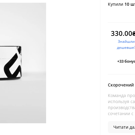
Купили
10 ш
330.00
Знайшли
дешевше
+33
бонус
Скорочений
Команда про
используя с
производства
сочетании с
Читати дал