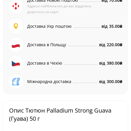
Доставка Новою Поштою
від
70.00₴
Адреси найближчих до вас відділень
дивитися на карті
Доставка Укр поштою
від
35.00₴
Доставка в Польщу
від
220.00₴
Доставка в Чехію
від
380.00₴
Міжнародна доставка
від
300.00₴
Опис Тютюн Palladium Strong Guava
(Гуава) 50 г