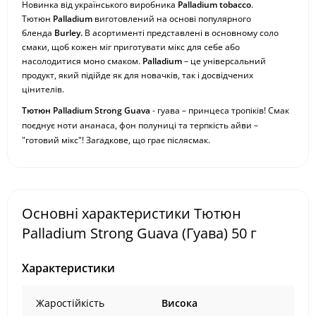
Новинка від українського виробника
Palladium tobacco
.
Тютюн
Palladium
виготовлений на основі популярного
бленда
Burley.
В асортименті представлені в основному соло
смаки, щоб кожен міг приготувати мікс для себе або
насолодитися моно смаком.
Palladium
– це універсальний
продукт, який підійде як для новачків, так і досвідчених
цінителів.
Тютюн Palladium
Strong
Guava
- гуава – принцеса тропіків! Смак
поєднує ноти ананаса, фон полуниці та терпкість айви –
"готовий мікс"! Загадкове, що грає післясмак.
Основні характеристики Тютюн
Palladium Strong Guava (Гуава) 50 г
Характеристики
Жаростійкість
Висока