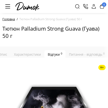
0
Головна
Тютюн Palladium Strong Guava (Гуава) 50 г
Тютюн Palladium Strong Guava (Гуава)
50 г
0
0
Опис
Характеристики
Відгуки
Питання - відповідь
Хіт