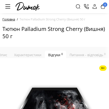
0
Головна
Тютюн Palladium Strong Cherry (Вишня) 50 г
Тютюн Palladium Strong Cherry (Вишня)
50 г
0
0
Опис
Характеристики
Відгуки
Питання - відповідь
Хіт