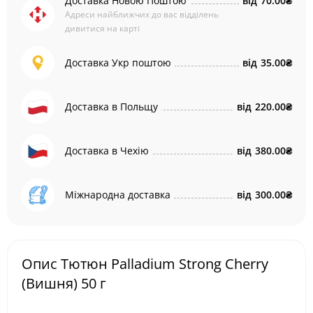
Доставка Новою Поштою
від
70.00₴
Адреси найближчих до вас відділень
дивитися на карті
Доставка Укр поштою
від
35.00₴
Доставка в Польщу
від
220.00₴
Доставка в Чехію
від
380.00₴
Міжнародна доставка
від
300.00₴
Опис Тютюн Palladium Strong Cherry
(Вишня) 50 г