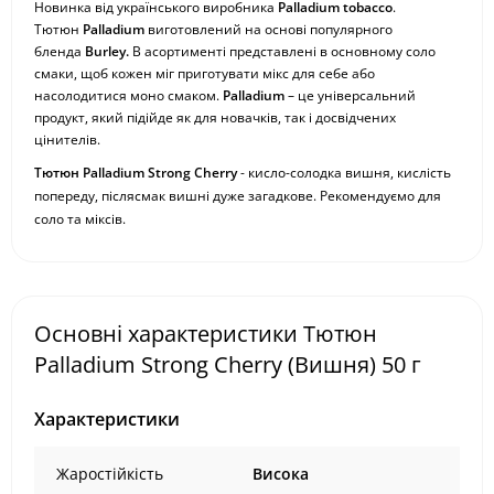
Новинка від українського виробника
Palladium tobacco
.
Тютюн
Palladium
виготовлений на основі популярного
бленда
Burley.
В асортименті представлені в основному соло
смаки, щоб кожен міг приготувати мікс для себе або
насолодитися моно смаком.
Palladium
– це універсальний
продукт, який підійде як для новачків, так і досвідчених
цінителів.
Тютюн Palladium
Strong
Cherry
- кисло-солодка вишня, кислість
попереду, післясмак вишні дуже загадкове. Рекомендуємо для
соло та міксів.
Основні характеристики Тютюн
Palladium Strong Cherry (Вишня) 50 г
Характеристики
Жаростійкість
Висока