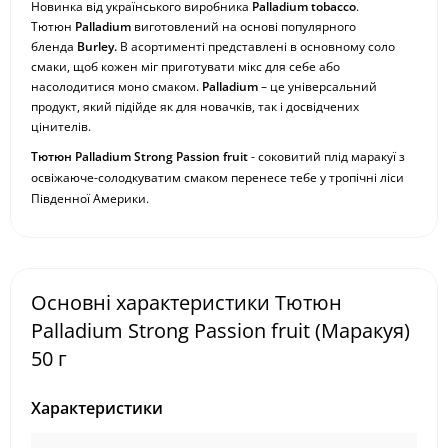
Новинка від українського виробника
Palladium tobacco
.
Тютюн
Palladium
виготовлений на основі популярного
бленда
Burley.
В асортименті представлені в основному соло
смаки, щоб кожен міг приготувати мікс для себе або
насолодитися моно смаком.
Palladium
– це універсальний
продукт, який підійде як для новачків, так і досвідчених
цінителів.
Тютюн Palladium
Strong
Passion fruit
- соковитий плід маракуї з
освіжаюче-солодкуватим смаком перенесе тебе у тропічні ліси
Південної Америки.
Основні характеристики Тютюн
Palladium Strong Passion fruit (Маракуя)
50 г
Характеристики