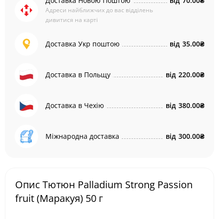
Доставка Новою Поштою
від
70.00₴
Адреси найближчих до вас відділень
дивитися на карті
Доставка Укр поштою
від
35.00₴
Доставка в Польщу
від
220.00₴
Доставка в Чехію
від
380.00₴
Міжнародна доставка
від
300.00₴
Опис Тютюн Palladium Strong Passion
fruit (Маракуя) 50 г