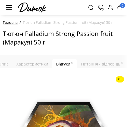
0
Головна
Тютюн Palladium Strong Passion fruit (Маракуя) 50 г
Тютюн Palladium Strong Passion fruit
(Маракуя) 50 г
0
0
Опис
Характеристики
Відгуки
Питання - відповідь
Хіт