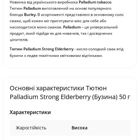
Новинка від українського виробника
Palladium tobacco
.
Тютюн
Palladium
виготовлений на основі популярного
бленда
Burley.
В асортименті представлені в основному соло
смаки, щоб кожен міг приготувати мікс для себе або
насолодитися моно смаком.
Palladium
– це універсальний
продукт, який підійде як для новачків, так і досвідчених
цінителів.
Тютюн Palladium
Strong
Elderberry
- кисло-солодкий смак ягід
бузини з ледве помітними квітковими відтінками.
Основні характеристики Тютюн
Palladium Strong Elderberry (Бузина) 50 г
Характеристики
Жаростійкість
Висока