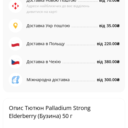
Доставка Новою Поштою
від
70.00₴
Адреси найближчих до вас відділень
дивитися на карті
Доставка Укр поштою
від
35.00₴
Доставка в Польщу
від
220.00₴
Доставка в Чехію
від
380.00₴
Міжнародна доставка
від
300.00₴
Опис Тютюн Palladium Strong
Elderberry (Бузина) 50 г