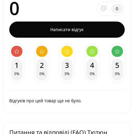
0
0
Написати відгук
1
2
3
4
5
0%
0%
0%
0%
0%
Відгуків про цей товар ще не було.
Питання та відповіді (FAQ) Тютюн