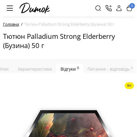
0
Головна
Тютюн Palladium Strong Elderberry (Бузина) 50 г
Тютюн Palladium Strong Elderberry
(Бузина) 50 г
0
0
Опис
Характеристики
Відгуки
Питання - відповідь
Хіт