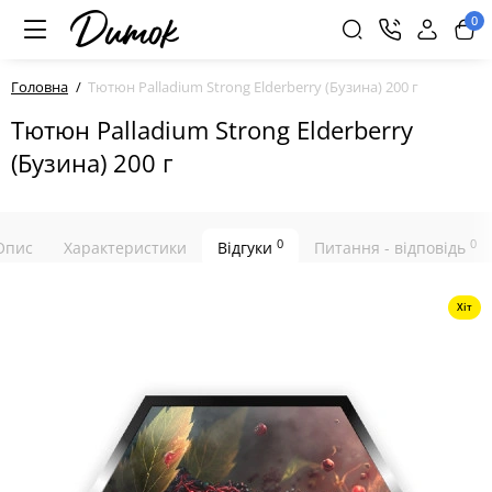
0
Головна
Тютюн Palladium Strong Elderberry (Бузина) 200 г
Тютюн Palladium Strong Elderberry
(Бузина) 200 г
0
0
Опис
Характеристики
Відгуки
Питання - відповідь
Хіт