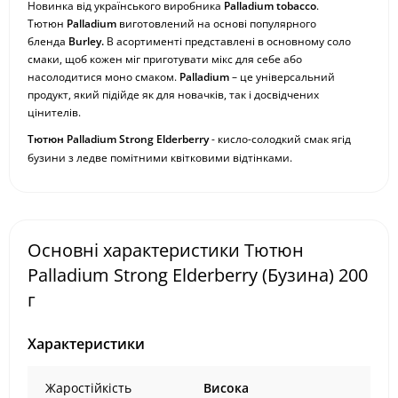
Новинка від українського виробника
Palladium tobacco
.
Тютюн
Palladium
виготовлений на основі популярного
бленда
Burley.
В асортименті представлені в основному соло
смаки, щоб кожен міг приготувати мікс для себе або
насолодитися моно смаком.
Palladium
– це універсальний
продукт, який підійде як для новачків, так і досвідчених
цінителів.
Тютюн Palladium
Strong
Elderberry
- кисло-солодкий смак ягід
бузини з ледве помітними квітковими відтінками.
Основні характеристики Тютюн
Palladium Strong Elderberry (Бузина) 200
г
Характеристики
Жаростійкість
Висока