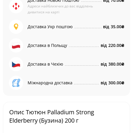
Доставка Новою Поштою
від
70.00₴
Адреси найближчих до вас відділень
дивитися на карті
Доставка Укр поштою
від
35.00₴
Доставка в Польщу
від
220.00₴
Доставка в Чехію
від
380.00₴
Міжнародна доставка
від
300.00₴
Опис Тютюн Palladium Strong
Elderberry (Бузина) 200 г