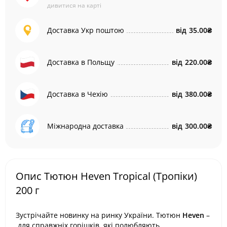
дивитися на карті
Доставка Укр поштою
від
35.00₴
Доставка в Польщу
від
220.00₴
Доставка в Чехію
від
380.00₴
Міжнародна доставка
від
300.00₴
Опис Тютюн Heven Tropical (Тропіки)
200 г
Зустрічайте новинку на ринку України. Тютюн
Heven
–
для справжніх горішків, які полюбляють