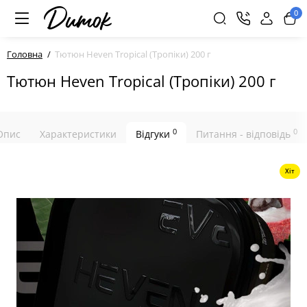
0
Головна
Тютюн Heven Tropical (Тропіки) 200 г
Тютюн Heven Tropical (Тропіки) 200 г
0
0
Опис
Характеристики
Відгуки
Питання - відповідь
Хіт