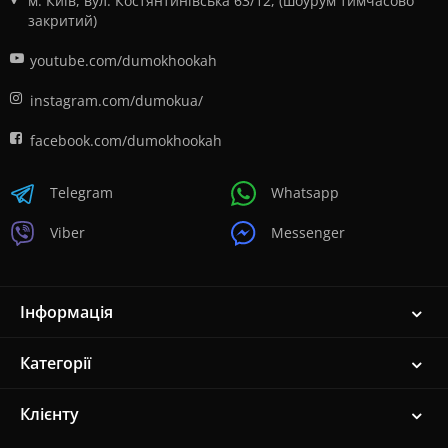
м. Київ, вул. Костянтинівська 63/12, (шоурум тимчасово
закритий)
youtube.com/dumokhookah
instagram.com/dumokua/
facebook.com/dumokhookah
Telegram
Whatsapp
Viber
Messenger
Інформація
Категорії
Клієнту