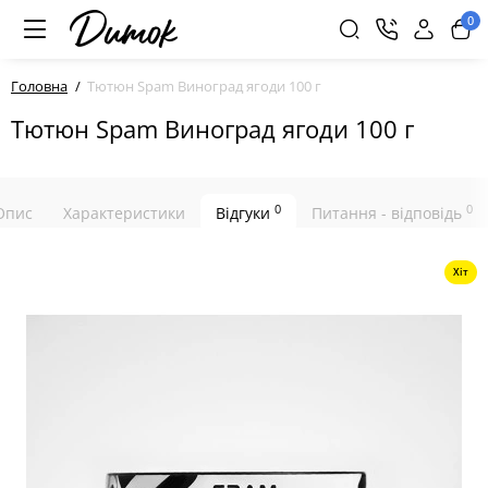
0
Головна
Тютюн Spam Виноград ягоди 100 г
Тютюн Spam Виноград ягоди 100 г
0
0
Опис
Характеристики
Відгуки
Питання - відповідь
Хіт