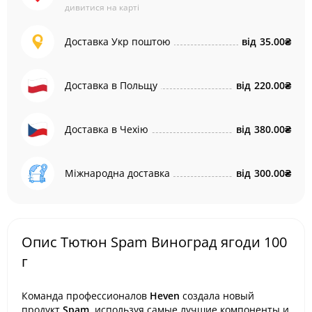
дивитися на карті
Доставка Укр поштою
від
35.00₴
Доставка в Польщу
від
220.00₴
Доставка в Чехію
від
380.00₴
Міжнародна доставка
від
300.00₴
Опис Тютюн Spam Виноград ягоди 100
г
Команда профессионалов
Heven
создала новый
продукт
Spam
, используя самые лучшие компоненты и