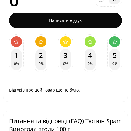
Написати відгук
1
2
3
4
5
0%
0%
0%
0%
0%
Відгуків про цей товар ще не було.
Питання та відповіді (FAQ) Тютюн Spam
Виноград ягоди 100 г