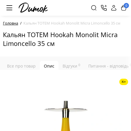
0
Головна
Кальян TOTEM Hookah Monolit Micra Limoncello 35 см
Кальян TOTEM Hookah Monolit Micra
Limoncello 35 см
0
Все про товар
Опис
Відгуки
Питання - відповідь
Хіт