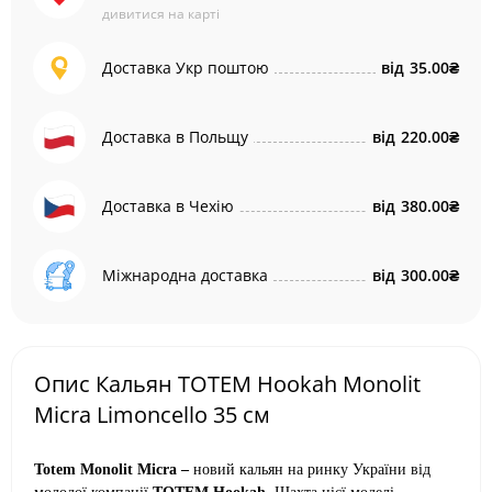
дивитися на карті
Доставка Укр поштою
від
35.00₴
Доставка в Польщу
від
220.00₴
Доставка в Чехію
від
380.00₴
Міжнародна доставка
від
300.00₴
Опис Кальян TOTEM Hookah Monolit
Micra Limoncello 35 см
Totem Monolit Micra –
новий кальян на ринку України від