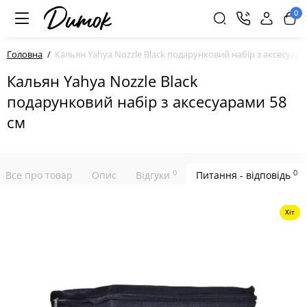
0
Головна
Кальян Yahya Nozzle Black подарунковий набір з аксесуара
Кальян Yahya Nozzle Black
подарунковий набір з аксесуарами 58
см
0
0
Все про товар
Опис
Відгуки
Питання - відповідь
Хіт