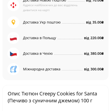
Доставка Новою Поштою
від
70.00₴
Адреси найближчих до вас відділень
дивитися на карті
Доставка Укр поштою
від
35.00₴
Доставка в Польщу
від
220.00₴
Доставка в Чехію
від
380.00₴
Міжнародна доставка
від
300.00₴
Опис Тютюн Creepy Cookies for Santa
(Печиво з суничним джемом) 100 г