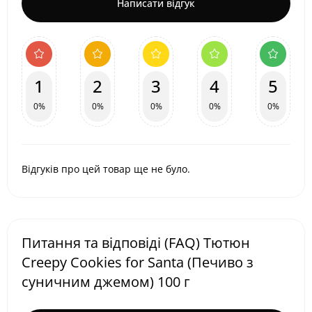
Написати відгук
1
2
3
4
5
0%
0%
0%
0%
0%
Відгуків про цей товар ще не було.
Питання та відповіді (FAQ) Тютюн
Creepy Cookies for Santa (Печиво з
суничним джемом) 100 г