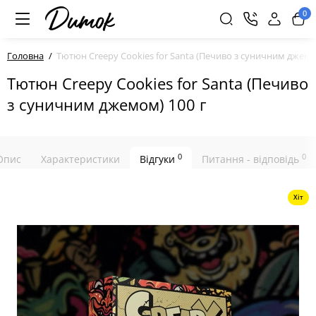
0
Головна
Тютюн Creepy Cookies for Santa (Печиво з суничним джемо
Тютюн Creepy Cookies for Santa (Печиво
з суничним джемом) 100 г
0
0
Опис
Характеристики
Відгуки
Питання - відповідь
Хіт