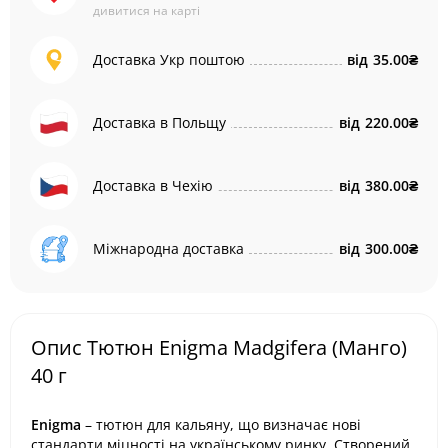
дивитися на карті
Доставка Укр поштою
від
35.00₴
Доставка в Польщу
від
220.00₴
Доставка в Чехію
від
380.00₴
Міжнародна доставка
від
300.00₴
Опис Тютюн Enigma Madgifera (Манго)
40 г
Enigma
– тютюн для кальяну, що визначає нові
стандарти міцності на українському ринку. Створений