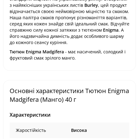
з найякісніших українських листів
Burley
, цей продукт
відзначається своєю неймовірною міцністю та смаком.
Наша палітра смаків пропонує різноманіття варіантів,
серед яких кожен знайде свій ідеальний смак. Відчуйте
справжню силу кожної затяжки з тютюном
Enigma
. А
його надзвичайна димність додає особливого шарму
до кожного сеансу куріння.
Тютюн Enigma Madgifera
- має насичений, солодкий і
фруктовий смак зрілого манго.
Основні характеристики Тютюн Enigma
Madgifera (Манго) 40 г
Характеристики
Жаростійкість
Висока