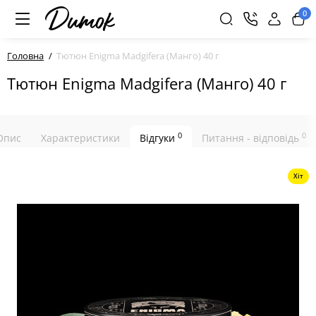
0
Головна
Тютюн Enigma Madgifera (Манго) 40 г
Тютюн Enigma Madgifera (Манго) 40 г
0
0
Опис
Характеристики
Відгуки
Питання - відповідь
Хіт