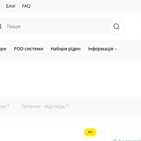
Блог
FAQ
ари
POD-системи
Набори рідин
Інформація
0
0
уки
Питання - відповідь
Хіт
В наявності