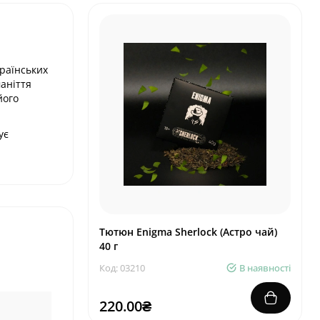
країнських
аніття
його
ує
Тютюн Enigma Sherlock (Астро чай)
40 г
Код: 03210
В наявності
220.00₴