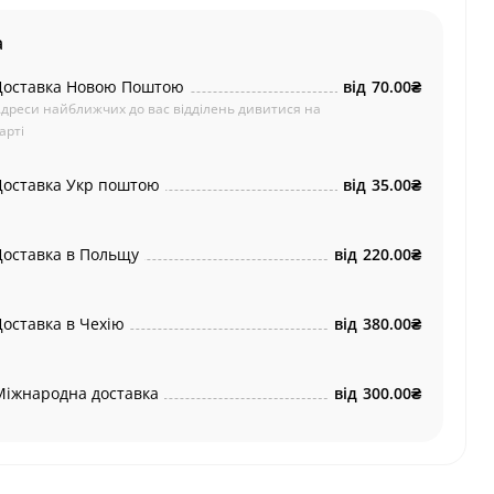
а
Доставка Новою Поштою
від
70.00₴
дреси найближчих до вас відділень дивитися на
арті
Доставка Укр поштою
від
35.00₴
Доставка в Польщу
від
220.00₴
Доставка в Чехію
від
380.00₴
Міжнародна доставка
від
300.00₴