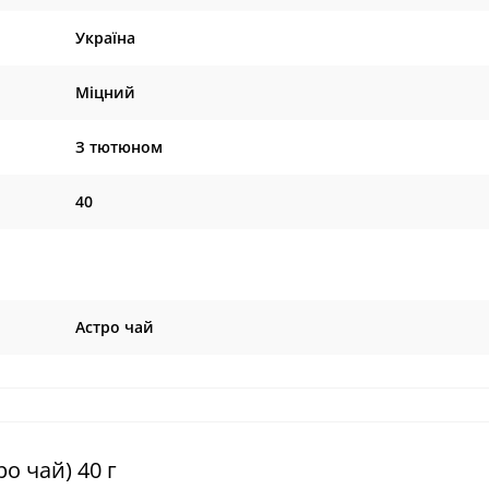
Україна
Міцний
З тютюном
40
Астро чай
о чай) 40 г