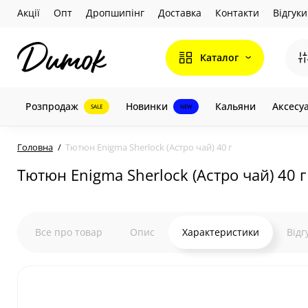
Акції
Опт
Дропшипінг
Доставка
Контакти
Відгуки
Каталог
Розпродаж
Новинки
Кальяни
Аксесу
SALE
NEW
Головна
Тютюн Enigma Sherlock (Астро чай) 40 г
Тютюн Enigma Sherlock (Астро чай) 40 г
Все про товар
Опис
Характеристики
Відг