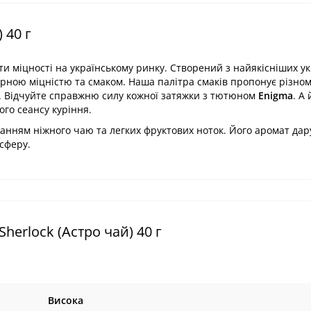
 40 г
и міцності на українському ринку. Створений з найякісніших у
ірною міцністю та смаком. Наша палітра смаків пропонує різном
ак. Відчуйте справжню силу кожної затяжки з тютюном
Enigma
. А 
го сеансу куріння.
анням ніжного чаю та легких фруктових ноток. Його аромат дар
сферу.
erlock (Астро чай) 40 г
Висока