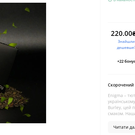
220.00
Знайшли
дешевше
+22
бонус
Скорочений
Enigma – тют
українському
Burley, цей 
смаком. Наша
Читати дал