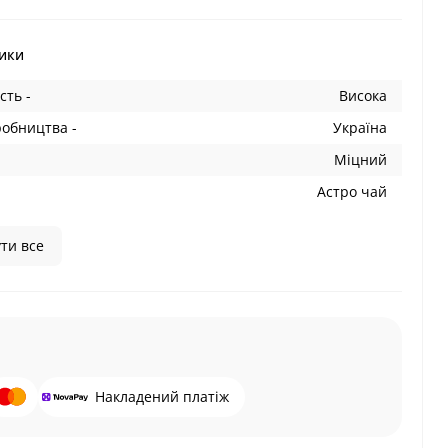
ики
сть -
Висока
робництва -
Україна
Міцний
Астро чай
ти все
Накладений платіж