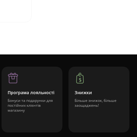
Програма лояльності
Знижки
Бонуси та подарунки для
Більше знижок, більше
постійних клієнтів
заощаджень!
магазину