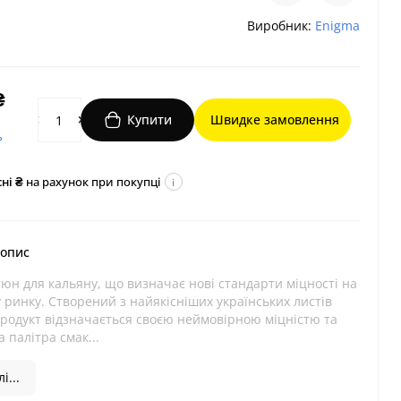
Виробник:
Enigma
₴
Купити
Швидке замовлення
?
ні ₴
на рахунок при покупці
i
 опис
юн для кальяну, що визначає нові стандарти міцності на
 ринку. Створений з найякісніших українських листів
продукт відзначається своєю неймовірною міцністю та
 палітра смак...
і...