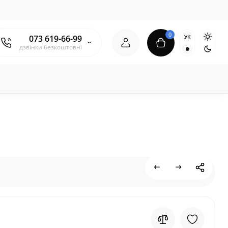
0
УК
073 619-66-99
дзвінки безкоштовні
₴