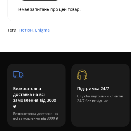
Немає запитань про цей товар.
Теги:
Тютюн
,
Enigma
Безкоштовна
Підтримка 24/7
доставка на всі
Служба підтримки клієнтів
замовлення від 3000
24/7 без вихідних
₴
Безкоштовна доставка на
всі замовлення від 3000 ₴