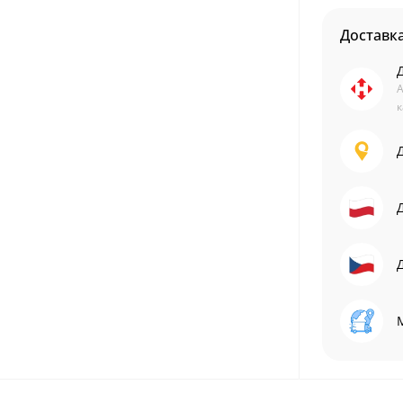
Доставк
А
к