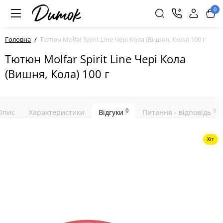
0
Головна
Тютюн Molfar Spirit Line Чері Кола (Вишня, Кола) 100 г
Тютюн Molfar Spirit Line Чері Кола
(Вишня, Кола) 100 г
0
0
Опис
Характеристики
Відгуки
Питання - відповідь
Хіт