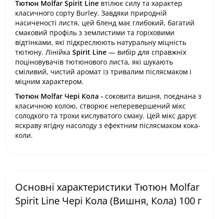
Тютюн Molfar Spirit Line
втілює силу та характер
класичного сорту Burley. Завдяки природній
насиченості листя, цей бленд має глибокий, багатий
смаковий профіль з землистими та горіховими
відтінками, які підкреслюють натуральну міцність
тютюну. Лінійка
Spirit Line
— вибір для справжніх
поціновувачів тютюнового листа, які шукають
сміливий, чистий аромат із тривалим післясмаком і
міцним характером.
Тютюн Molfar Чері Кола -
соковита вишня, поєднана з
класичною колою, створює неперевершений мікс
солодкого та трохи кислуватого смаку. Цей мікс дарує
яскраву ягідну насолоду з ефектним післясмаком кока-
коли.
Основні характеристики Тютюн Molfar
Spirit Line Чері Кола (Вишня, Кола) 100 г