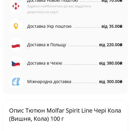
Доставка Новою Поштою
від
70.00₴
Адреси найближчих до вас відділень
дивитися на карті
Доставка Укр поштою
від
35.00₴
Доставка в Польщу
від
220.00₴
Доставка в Чехію
від
380.00₴
Міжнародна доставка
від
300.00₴
Опис Тютюн Molfar Spirit Line Чері Кола
(Вишня, Кола) 100 г