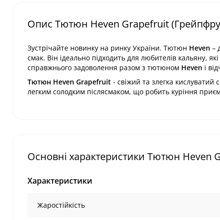
Опис Тютюн Heven Grapefruit (Грейпфрут
Зустрічайте новинку на ринку України. Тютюн
Heven
– 
смак. Він ідеально підходить для любителів кальяну, як
справжнього задоволення разом з тютюном
Heven
і ві
Тютюн Heven Grapefruit
- свіжий та злегка кислуватий 
легким солодким післясмаком, що робить куріння приємн
Основні характеристики Тютюн Heven Gra
Характеристики
Жаростійкість