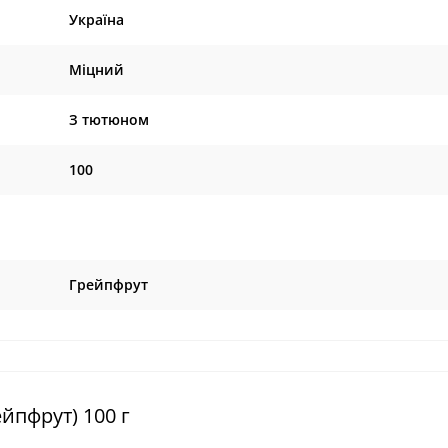
Україна
Міцний
З тютюном
100
Грейпфрут
йпфрут) 100 г