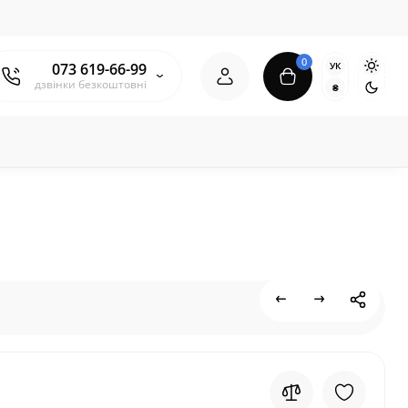
0
УК
073 619-66-99
дзвінки безкоштовні
₴