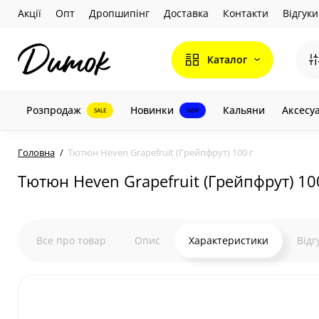
Акції
Опт
Дропшипінг
Доставка
Контакти
Відгуки
Каталог
Розпродаж
Новинки
Кальяни
Аксесу
SALE
NEW
Головна
Тютюн Heven Grapefruit (Грейпфрут) 100 г
Тютюн Heven Grapefruit (Грейпфрут) 10
Все про товар
Опис
Характеристики
Відг