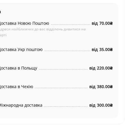
а
Доставка Новою Поштою
від
70.00₴
дреси найближчих до вас відділень дивитися на
арті
Доставка Укр поштою
від
35.00₴
Доставка в Польщу
від
220.00₴
Доставка в Чехію
від
380.00₴
Міжнародна доставка
від
300.00₴