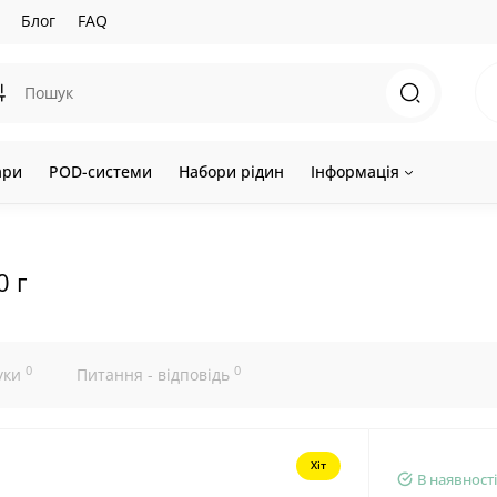
Блог
FAQ
ари
POD-системи
Набори рідин
Інформація
0 г
0
0
уки
Питання - відповідь
Хіт
В наявності