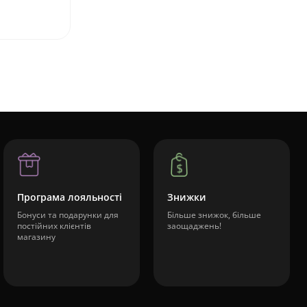
Програма лояльності
Знижки
Бонуси та подарунки для
Більше знижок, більше
постійних клієнтів
заощаджень!
магазину