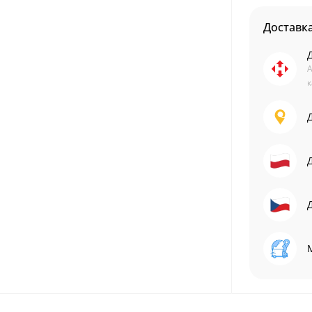
Доставк
А
к