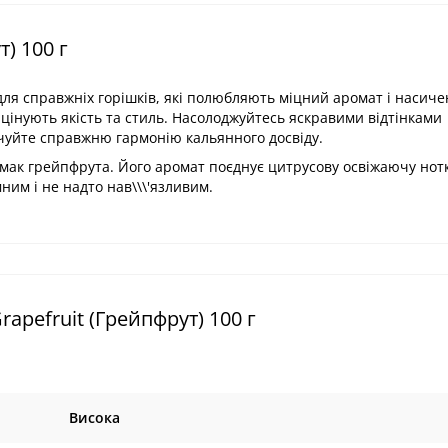
) 100 г
для справжніх горішків, які полюбляють міцний аромат і насич
і цінують якість та стиль. Насолоджуйтесь яскравими відтінками
дчуйте справжню гармонію кальянного досвіду.
смак грейпфрута. Його аромат поєднує цитрусову освіжаючу нотк
им і не надто нав\\\'язливим.
pefruit (Грейпфрут) 100 г
Висока