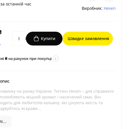
за останній час
Виробник:
Heven
₴
Купити
Швидке замовлення
?
ні ₴
на рахунок при покупці
i
 опис
новинку на ринку України. Тютюн Heven – для справжніх
і полюбляють міцний аромат і насичений смак. Він
ходить для любителів кальяну, які цінують якість та
оджуйтесь яскрави...
і...