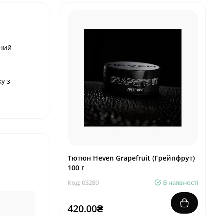
ений
у з
Тютюн Heven Grapefruit (Грейпфрут)
100 г
Код: 03280
В наявності
420.00₴