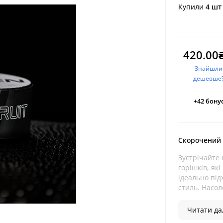
Купили
4 шт
420.00
Знайшли
дешевше
+42
бонус
Скорочений
Зустрічайте 
горішків, як
ідеально під
стиль. Насол
Читати дал