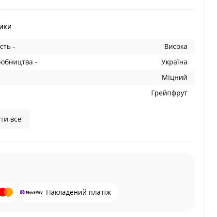
ики
сть -
Висока
робництва -
Україна
Міцний
Грейпфрут
ти все
Накладений платіж