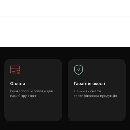
Оплата
Гарантія якості
Різні способи оплати для
Тільки якісна та
вашої зручності
сертифікована продукція