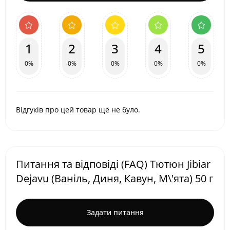
1
2
3
4
5
0%
0%
0%
0%
0%
Відгуків про цей товар ще не було.
Питання та відповіді (FAQ) Тютюн Jibiar
Dejavu (Ваніль, Диня, Кавун, М\'ята) 50 г
Задати питання