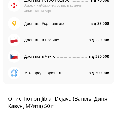
Доставка Новою Поштою
від
70.00₴
Адреси найближчих до вас відділень
дивитися на карті
Доставка Укр поштою
від
35.00₴
Доставка в Польщу
від
220.00₴
Доставка в Чехію
від
380.00₴
Міжнародна доставка
від
300.00₴
Опис Тютюн Jibiar Dejavu (Ваніль, Диня,
Кавун, М\'ята) 50 г