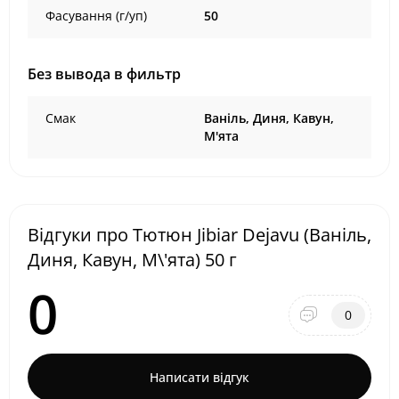
Фасування (г/уп)
50
Без вывода в фильтр
Смак
Ваніль, Диня, Кавун,
М'ята
Відгуки про Тютюн Jibiar Dejavu (Ваніль,
Диня, Кавун, М\'ята) 50 г
0
0
Написати відгук