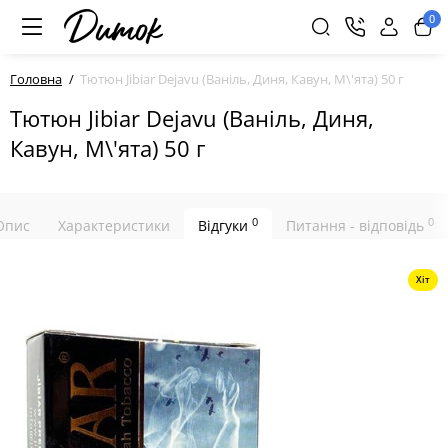
0
Головна
Тютюн Jibiar Dejavu (Ваніль, Диня, Кавун, М\'ята) 50 г
Тютюн Jibiar Dejavu (Ваніль, Диня,
Кавун, М\'ята) 50 г
0
0
Опис
Характеристики
Відгуки
Питання - відповідь
Хіт